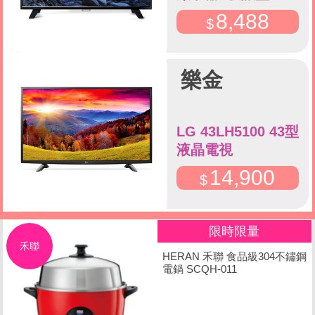
8,488
樂金
LG 43LH5100 43型
液晶電視
14,900
限時限量
禾聯
HERAN 禾聯 食品級304不鏽鋼
電鍋 SCQH-011