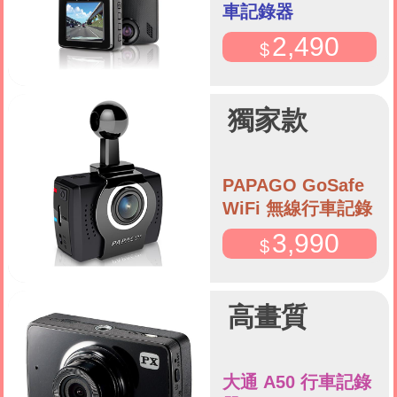
車記錄器
2,490
獨家款
PAPAGO GoSafe
WiFi 無線行車記錄
器
3,990
高畫質
大通 A50 行車記錄