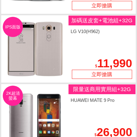
立即搶購
加碼送皮套+電池組+32G
IPS面版
記憶卡
LG V10(H962)
11,990
立即搶購
限量送商用實用組+32G
2K超清
螢幕
記憶卡
HUAWEI MATE 9 Pro
26,900