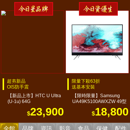
超夯新品
限量下殺63折
OIS防手震
送基本安裝
【新品上市】HTC U Ultra
【限時限量】Samsung
(U-1u) 64G
UA49K5100AWXZW 49型
液晶電視
23,900
18,800
全館
品牌
資訊
影音
食品
保健
配件