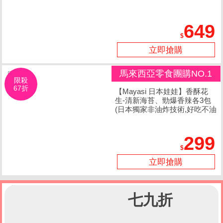
649
立即搶購
馬來西亞零食團購NO.1
限殺
67折
【Mayasi 日本娃娃】香酥花
生-清新海苔、勁爆香辣各3包
(日本獨家非油炸技術,好吃不油
膩)
299
立即搶購
七九折