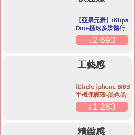
【亞果元素】iKlips
Duo-極速多媒體行
動碟
2,690
工藝感
iCircle iphone 6/6S
手機保護殼-黑色黑
環
1,280
精緻感