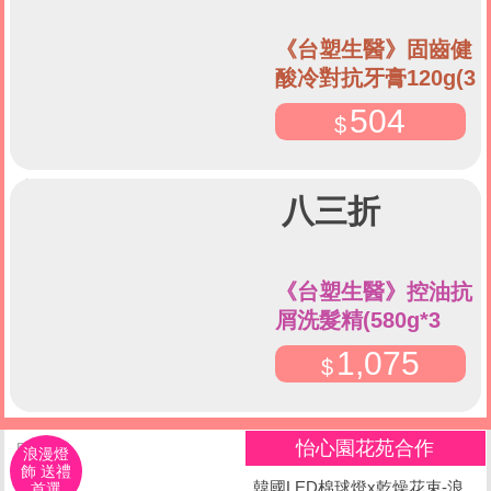
《台塑生醫》固齒健
酸冷對抗牙膏120g(3
條)
504
八三折
《台塑生醫》控油抗
屑洗髮精(580g*3
入)+調理精華70g
1,075
怡心園花苑合作
浪漫燈
飾 送禮
韓國LED棉球燈x乾燥花束-浪
首選