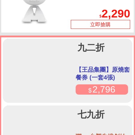
2,290
立即搶購
九二折
【王品集團】原燒套
餐券 (一套4張)
2,796
七九折