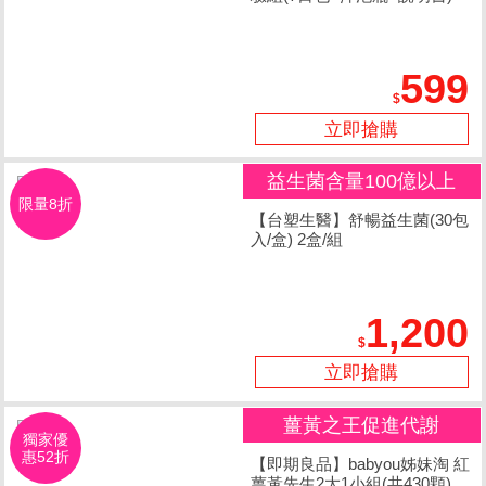
599
立即搶購
益生菌含量100億以上
限量8折
【台塑生醫】舒暢益生菌(30包
入/盒) 2盒/組
1,200
立即搶購
薑黃之王促進代謝
獨家優
惠52折
【即期良品】babyou姊妹淘 紅
薑黃先生2大1小組(共430顆)