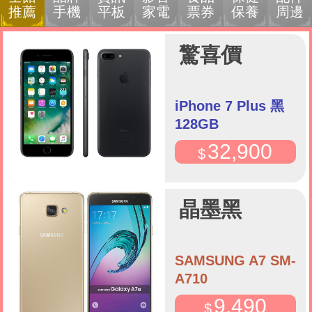
推薦
手機
平板
家電
票券
保養
周邊
驚喜價
iPhone 7 Plus 黑
128GB
32,900
晶墨黑
SAMSUNG A7 SM-
A710
9,490