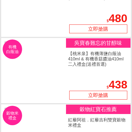
480
立即搶購
吳寶春難忘的甘醇味
有機
白蔭油
【桃米泉】有機薄鹽白蔭油
410ml & 有機香菇醬油410ml
二入禮盒(送禮首選)
438
立即搶購
穀物紅寶石推薦
穀物米
禮盒
紅藜阿祖．紅藜吉利雙寶穀物
米禮盒