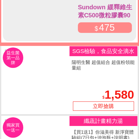
Sundown 緩釋維生
素C500微粒膠囊90
粒
475
SGS檢驗，食品安全滴水
益生菌
第一品
不漏
陽明生醫 超值組合 超值粉領能
牌
量組
1,580
立即搶購
纖蔬計畫精力湯
獨家買
一送一
【買1送1】你滋美得 新淨寶體
驗組(7日包+沖泡瓶+說明書)