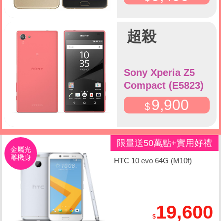
超殺
Sony Xperia Z5
Compact (E5823)
9,900
限量送50萬點+實用好禮
金屬光
雕機身
組
HTC 10 evo 64G (M10f)
19,600