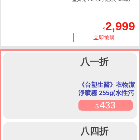
2,999
立即搶購
八一折
《台塑生醫》衣物潔
淨噴霧 255g(水性污
漬)
433
八四折