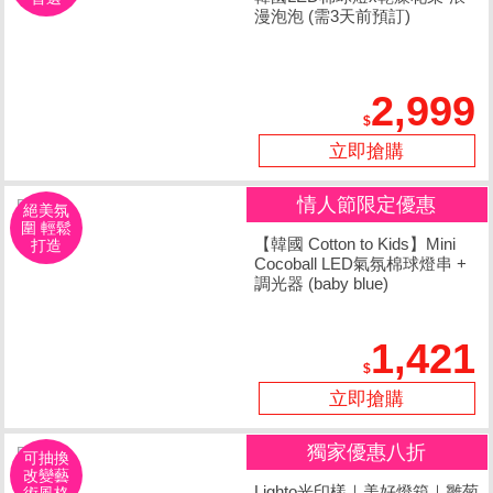
漫泡泡 (需3天前預訂)
2,999
立即搶購
情人節限定優惠
絕美氛
圍 輕鬆
【韓國 Cotton to Kids】Mini
打造
Cocoball LED氣氛棉球燈串 +
調光器 (baby blue)
1,421
立即搶購
獨家優惠八折
可抽換
改變藝
Lighto光印樣｜美好燈箱｜雛菊
術風格