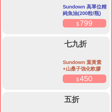
Sundown 高單位精
純魚油(200粒/瓶)
799
七九折
Sundown 葉黃素
+山桑子強化軟膠
囊-60粒
450
五折