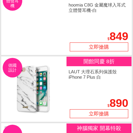
體聲耳
hoomia C8G 金屬魔球入耳式
機
立體聲耳機-白
849
立即搶購
開館同慶 8折
德國
設計
LAUT 大理石系列保護殼
iPhone 7 Plus 白
890
立即搶購
神腦獨家 開幕特殺