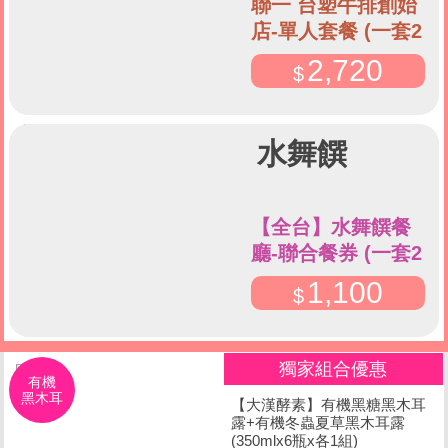
聯一 台塑牛排創始
店-單人套餐 (一套2
張)
2,720
水舞饌
【全台】水舞饌餐
廳-聯合餐券 (一套2
張)
1,100
獨家組合優惠
有機
黑木耳
【大漢酵素】有機黑糖黑木耳
露+有機冬蟲夏草黑木耳露
(350mlx6瓶x各1組)