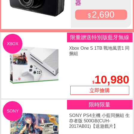
器
2,690
限量贈送特別版藍牙無線
XBOX
控制器
Xbox One S 1TB 戰地風雲1 同
捆組
10,980
立即搶購
限時限量
SONY
SONY PS4主機 小藍同捆組 生
存者版 500GB(CUH-
2017AB01)【送遊戲片】