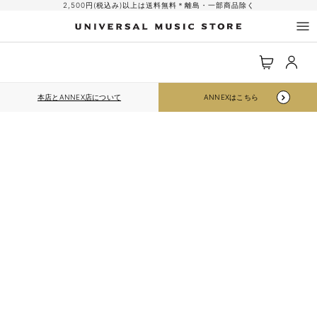
コンテ
2,500円(税込み)以上は送料無料＊離島・一部商品除く
ンツに
進む
ロ
カ
グ
ー
イ
ト
ン
本店とANNEX店について
ANNEXはこちら