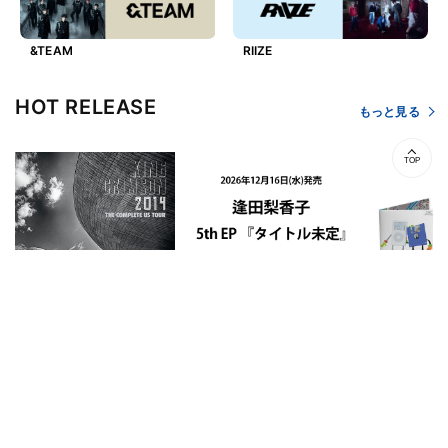
&TEAM
RIIZE
HOT RELEASE
もっと見る
TOP
キング・クリムゾン / 2014
逢田梨香子 / タイトル未定
アヴァランチーズ 
ザ・コンプリートUSツアー
【初回限定盤】【早期予約特
Memories D
(輸入盤日本アセンブル仕
典付き】【CD】【+Blu-
盤】【UNIVER
様）【初回生産限定盤】
ray】
STORE限定盤
【Blu-ray】
【カラー盤】