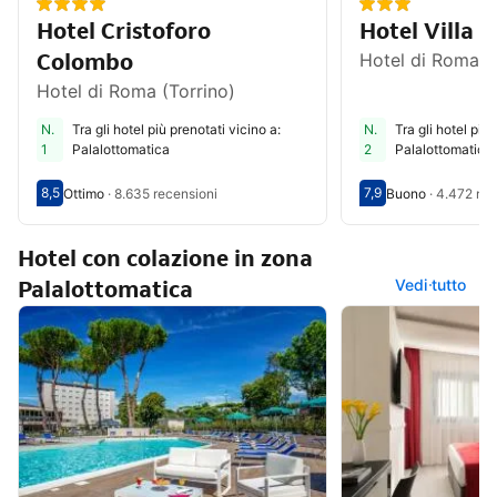
Hotel Cristoforo
Hotel Villa E
Colombo
Hotel di Roma (
Hotel di Roma (Torrino)
N.
Tra gli hotel più prenotati vicino a:
N.
Tra gli hotel più 
Numero 1
Numero 2
1
Palalottomatica
2
Palalottomatica
8,5
7,9
Ottimo
·
8.635 recensioni
Buono
·
4.472 rec
Valutazione degli ospiti su una scala da 1 a 10 8,5
Ottimo - Opinione degli ospiti precedenti, 8.635 recensioni
Valutazione degli o
Buono - Opinione de
Hotel con colazione in zona
Palalottomatica
Vedi tutto