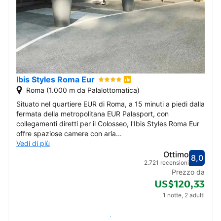
Ibis Styles Roma Eur
Roma (1.000 m da Palalottomatica)
Situato nel quartiere EUR di Roma, a 15 minuti a piedi dalla
fermata della metropolitana EUR Palasport, con
collegamenti diretti per il Colosseo, l'Ibis Styles Roma Eur
offre spaziose camere con aria...
Vedi di più
Ottimo
8,0
Valut
Ottim
2.721 recensioni
Prezzo da
US$120,33
1 notte, 2 adulti
Verifica disponibilità