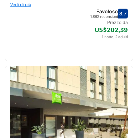
Vedi di più
Favoloso
8,7
Valut
Favol
1.862 recensioni
Prezzo da
US$202,39
1 notte, 2 adulti
Verifica disponibilità