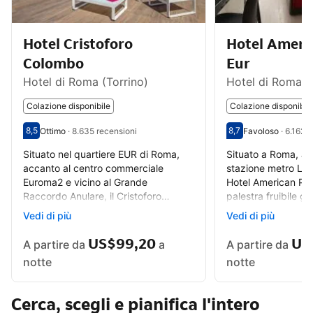
Hotel Cristoforo
Hotel Ameri
Colombo
Eur
Hotel di Roma (Torrino)
Hotel di Roma (
Colazione disponibile
Colazione disponibil
8,5
8,7
Ottimo
·
8.635 recensioni
Favoloso
·
6.162 r
Valutazione degli ospiti su una scala da 1 a 10 8,5
Ottimo - Opinione degli ospiti precedenti, 8.635 recensioni
Valutazione degli o
Favoloso - Opinione
Situato nel quartiere EUR di Roma,
Situato a Roma, a s
accanto al centro commerciale
stazione metro Laur
Euroma2 e vicino al Grande
Hotel American Pal
Raccordo Anulare, il Cristoforo
palestra fruibile g
Colombo offre il WiFi gratuito in tutte
su 24 e un grazioso
Vedi di più
Vedi di più
le aree, un parcheggio e una
ideale per...
piscina...
US$99,20
US
A partire da
a
A partire da
notte
notte
Cerca, scegli e pianifica l'intero