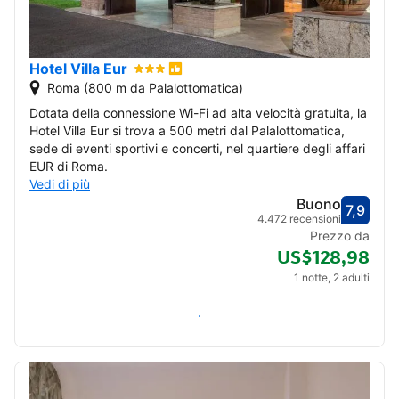
Hotel Villa Eur
Roma (800 m da Palalottomatica)
Dotata della connessione Wi-Fi ad alta velocità gratuita, la
Hotel Villa Eur si trova a 500 metri dal Palalottomatica,
sede di eventi sportivi e concerti, nel quartiere degli affari
EUR di Roma.
Vedi di più
Buono
7,9
Valut
Buono
4.472 recensioni
Prezzo da
US$128,98
1 notte, 2 adulti
Verifica disponibilità