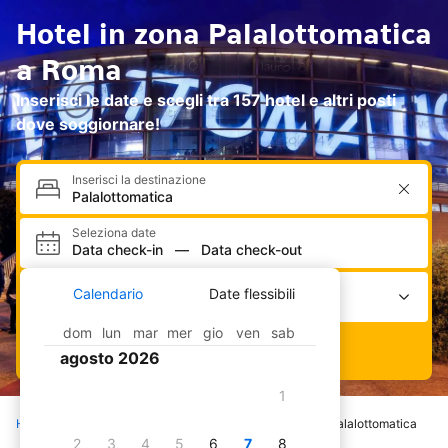
Hotel in zona Palalottomatica
a Roma
Inserisci le date e scegli tra 157 hotel e altri posti
dove soggiornare!
Inserisci la destinazione
Seleziona date
Data check-in
—
Data check-out
Seleziona alloggi e ospiti
Calendario
Date flessibili
2 adulti · 0 bambini · 1 camera
dom
lun
mar
mer
gio
ven
sab
Cerca
agosto 2026
1
Home
Hotel
Italia
Lazio
Roma
Palalottomatica
2
3
4
5
6
7
8