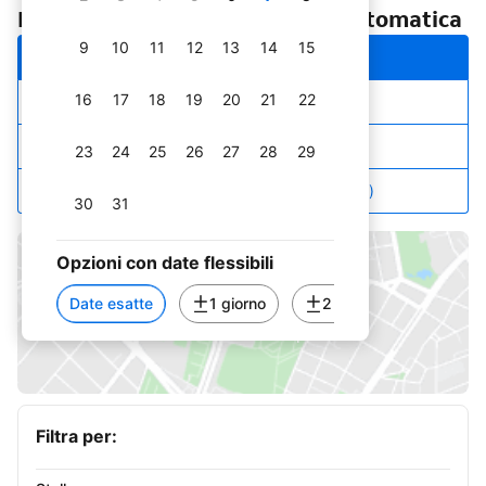
Hotel consigliati vicino a: Palalottomatica
9
10
11
12
13
14
15
Le nostre scelte top
16
17
18
19
20
21
22
Prezzo più basso
Stelle e prezzo
23
24
25
26
27
28
29
Recensioni top (numero e punteggio)
30
31
settembre 2026
Opzioni con date flessibili
1
2
3
4
5
Date esatte
1 giorno
2 giorni
3 giorni
Vedi hotel sulla mappa
6
7
8
9
10
11
12
13
14
15
16
17
18
19
Filtra per:
20
21
22
23
24
25
26