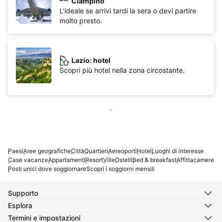
Ciampino
L'ideale se arrivi tardi la sera o devi partire
molto presto.
Lazio: hotel
Scopri più hotel nella zona circostante.
Vedi di più
Paesi
Aree geografiche
Città
Quartieri
Aereoporti
Hotel
Luoghi di interesse
Case vacanze
Appartamenti
Resort
Ville
Ostelli
Bed & breakfast
Affittacamere
Posti unici dove soggiornare
Scopri i soggiorni mensili
Supporto
Esplora
Termini e impostazioni