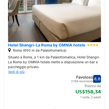
15
16
17
18
19
20
21
22
23
24
25
26
27
28
29
30
dicembre 2026
Hotel Shangri-La Roma by OMNIA hotels
Roma (650 m da Palalottomatica)
1
2
3
4
5
Situato a Roma, a 1 km da Palalottomatica, Hotel Shangri-
La Roma by OMNIA hotels mette a disposizione un bar e
6
7
8
9
10
11
12
parcheggio privato.
Vedi di più
13
14
15
16
17
18
19
Favoloso
8,8
Valut
Favol
2.194 recensioni
Prezzo da
20
21
22
23
24
25
26
US$158,34
1 notte, 2 adulti
27
28
29
30
31
Verifica disponibilità