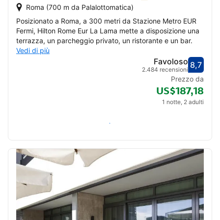
Roma (700 m da Palalottomatica)
Posizionato a Roma, a 300 metri da Stazione Metro EUR
Fermi, Hilton Rome Eur La Lama mette a disposizione una
terrazza, un parcheggio privato, un ristorante e un bar.
Vedi di più
Favoloso
8,7
Valut
Favol
2.484 recensioni
Prezzo da
US$187,18
1 notte, 2 adulti
Verifica disponibilità