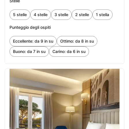
Stelle
27
28
29
30
5 stelle
4 stelle
3 stelle
2 stelle
1 stella
ottobre 2026
Punteggio degli ospiti
1
2
3
Eccellente: da 9 in su
Ottimo: da 8 in su
4
5
6
7
8
9
10
Buono: da 7 in su
Carino: da 6 in su
11
12
13
14
15
16
17
18
19
20
21
22
23
24
25
26
27
28
29
30
31
novembre 2026
1
2
3
4
5
6
7
8
9
10
11
12
13
14