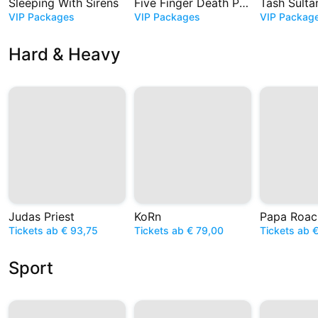
Sleeping With Sirens
Five Finger Death Punch
Tash Sulta
VIP Packages
VIP Packages
VIP Packag
Hard & Heavy
Judas Priest
KoRn
Papa Roac
Tickets ab € 93,75
Tickets ab € 79,00
Tickets ab 
Sport