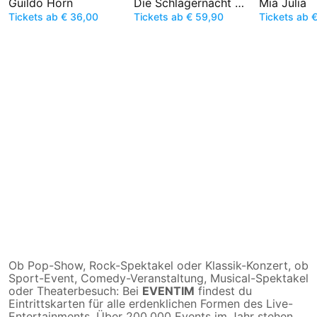
Guildo Horn
Die Schlagernacht des Jahres
Mia Julia
Tickets ab € 36,00
Tickets ab € 59,90
Tickets ab 
Ob Pop-Show, Rock-Spektakel oder Klassik-Konzert, ob
Sport-Event, Comedy-Veranstaltung, Musical-Spektakel
oder Theaterbesuch: Bei
EVENTIM
findest du
Eintrittskarten für alle erdenklichen Formen des Live-
Entertainments. Über 200.000 Events im Jahr stehen