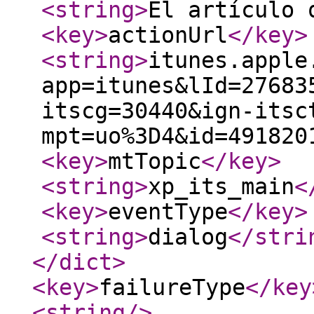
<string
>
El artículo 
<key
>
actionUrl
</key
>
<string
>
itunes.apple
app=itunes&lId=27683
itscg=30440&ign-itsc
mpt=uo%3D4&id=491820
<key
>
mtTopic
</key
>
<string
>
xp_its_main
<
<key
>
eventType
</key
>
<string
>
dialog
</stri
</dict
>
<key
>
failureType
</key
<string
/>