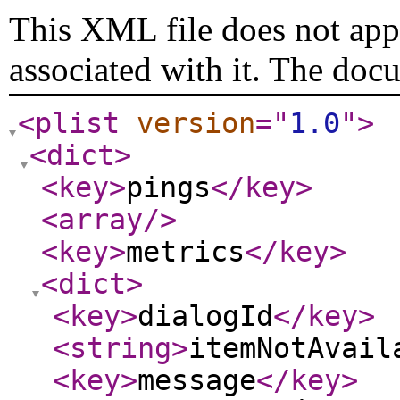
This XML file does not appe
associated with it. The doc
<plist
version
="
1.0
"
>
<dict
>
<key
>
pings
</key
>
<array
/>
<key
>
metrics
</key
>
<dict
>
<key
>
dialogId
</key
>
<string
>
itemNotAvail
<key
>
message
</key
>