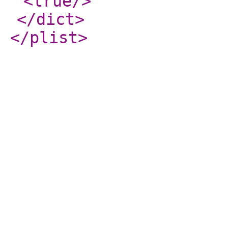
<true
/>
</dict
>
</plist
>