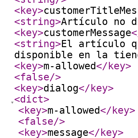
<key
>
customerTitleMes
<string
>
Artículo no d
<key
>
customerMessage
<
<string
>
El artículo q
disponible en la tien
<key
>
m-allowed
</key
>
<false
/>
<key
>
dialog
</key
>
<dict
>
<key
>
m-allowed
</key
>
<false
/>
<key
>
message
</key
>