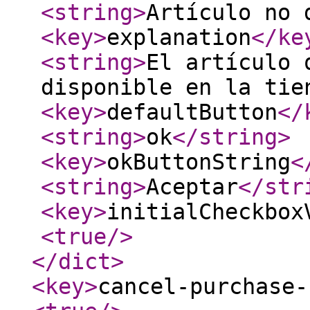
<string
>
Artículo no 
<key
>
explanation
</ke
<string
>
El artículo 
disponible en la tie
<key
>
defaultButton
</
<string
>
ok
</string
>
<key
>
okButtonString
<
<string
>
Aceptar
</str
<key
>
initialCheckbox
<true
/>
</dict
>
<key
>
cancel-purchase-