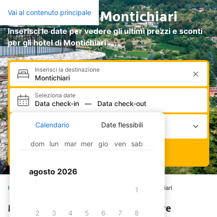
Cerca hotel a Montichiari
Vai al contenuto principale
Inserisci le date per vedere gli ultimi prezzi e sconti
per gli hotel di Montichiari
Inserisci la destinazione
Seleziona date
Data check-in
—
Data check-out
Seleziona alloggi e ospiti
Calendario
Date flessibili
2 adulti · 0 bambini · 1 camera
dom
lun
mar
mer
gio
ven
sab
Cerca
agosto 2026
Home
Hotel
Italia
Lombardia
Montichiari
1
Montichiari - 20 hotel e posti dove
2
3
4
5
6
7
8