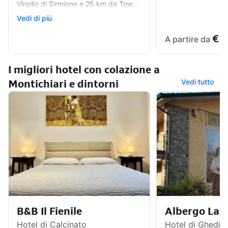
Virgilio di Sirmione e 25 km da Tower
of San Martino della Battaglia.
Recensione
Vedi di più
Pulizia , cura e ambiente sereno e
ottima posizione
€ 
A partire da
I migliori hotel con colazione a
Montichiari e dintorni
Vedi tutto
B&B Il Fienile
Albergo La 
Hotel di Calcinato
Hotel di Ghedi