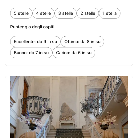
27
28
29
30
5 stelle
4 stelle
3 stelle
2 stelle
1 stella
ottobre 2026
Punteggio degli ospiti
1
2
3
Eccellente: da 9 in su
Ottimo: da 8 in su
4
5
6
7
8
9
10
Buono: da 7 in su
Carino: da 6 in su
11
12
13
14
15
16
17
18
19
20
21
22
23
24
25
26
27
28
29
30
31
novembre 2026
1
2
3
4
5
6
7
8
9
10
11
12
13
14