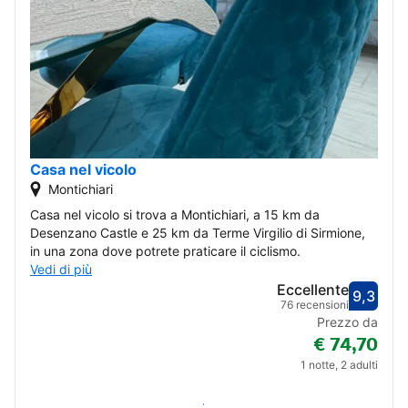
Casa nel vicolo
Montichiari
Casa nel vicolo si trova a Montichiari, a 15 km da
Desenzano Castle e 25 km da Terme Virgilio di Sirmione,
in una zona dove potrete praticare il ciclismo.
Vedi di più
Eccellente
9,3
Valut
Eccel
76 recensioni
Prezzo da
€ 74,70
1 notte, 2 adulti
Verifica disponibilità