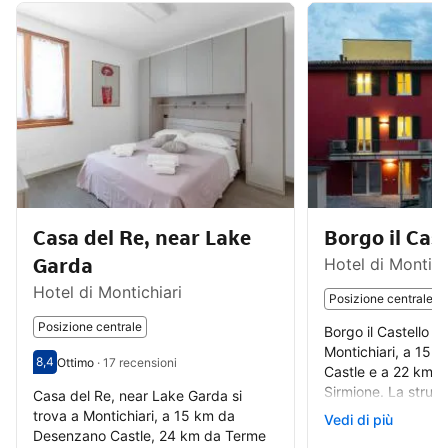
Casa del Re, near Lake
Borgo il Cast
Garda
Hotel di Montich
Hotel di Montichiari
Posizione centrale
Posizione centrale
Borgo il Castello si
Montichiari, a 15
8,4
Ottimo
·
17 recensioni
Valutazione degli ospiti su una scala da 1 a 10 8,4
Ottimo - Opinione degli ospiti precedenti, 17 recensioni
Castle e a 22 km da
Sirmione. La strutt
Casa del Re, near Lake Garda si
disposizione il WiFi
trova a Montichiari, a 15 km da
Vedi di più
giardino.
Desenzano Castle, 24 km da Terme