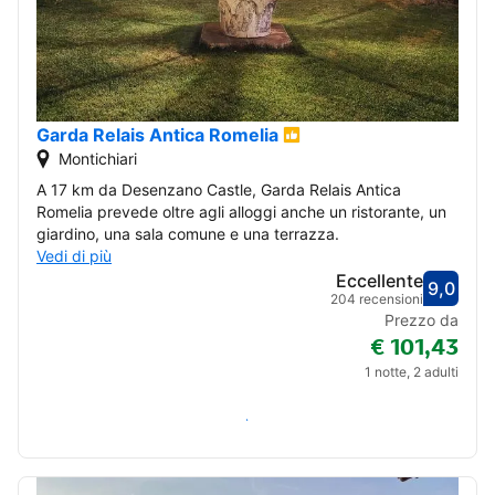
Garda Relais Antica Romelia
Montichiari
A 17 km da Desenzano Castle, Garda Relais Antica
Romelia prevede oltre agli alloggi anche un ristorante, un
giardino, una sala comune e una terrazza.
Vedi di più
Eccellente
9,0
Valut
Eccel
204 recensioni
Prezzo da
€ 101,43
1 notte, 2 adulti
Verifica disponibilità