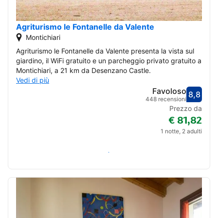
Agriturismo le Fontanelle da Valente
Montichiari
Agriturismo le Fontanelle da Valente presenta la vista sul
giardino, il WiFi gratuito e un parcheggio privato gratuito a
Montichiari, a 21 km da Desenzano Castle.
Vedi di più
Favoloso
8,8
Valut
Favol
448 recensioni
Prezzo da
€ 81,82
1 notte, 2 adulti
Verifica disponibilità