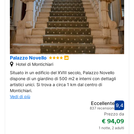
15
16
17
18
19
20
21
22
23
24
25
26
27
28
29
30
dicembre 2026
Palazzo Novello
Hotel di Montichiari
1
2
3
4
5
Situato in un edificio del XVIII secolo, Palazzo Novello
dispone di un giardino di 500 m2 e interni con dettagli
6
7
8
9
10
11
12
artistici unici. Si trova a circa 1 km dal centro di
Montichiari.
13
14
15
16
17
18
19
Vedi di più
Eccellente
9,4
20
21
22
23
24
25
26
Valut
Eccel
837 recensioni
Prezzo da
€ 94,09
27
28
29
30
31
1 notte, 2 adulti