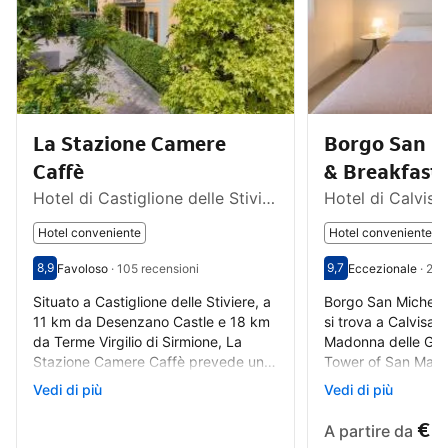
La Stazione Camere
Borgo San M
Caffè
& Breakfast
Hotel di Castiglione delle Stiviere
Hotel di Calvisa
Hotel conveniente
Hotel conveniente
8,9
9,7
Favoloso
·
105 recensioni
Eccezionale
·
22 
Valutazione degli ospiti su una scala da 1 a 10 8,9
Favoloso - Opinione degli ospiti precedenti, 105 recensioni
Valutazione degli o
Eccezionale - Opini
Situato a Castiglione delle Stiviere, a
Borgo San Michele
11 km da Desenzano Castle e 18 km
si trova a Calvisan
da Terme Virgilio di Sirmione, La
Madonna delle Gra
Stazione Camere Caffè prevede un
Tower of San Martin
bar e il WiFi gratuito, oltre a un
Recensione
Vedi di più
Recensione
Vedi di più
Cura del cliente, attenzione,
Molto gentile e dis
parcheggio privato...
cortesia. Molto buono
consiglio vivament
€ 7
A partire da