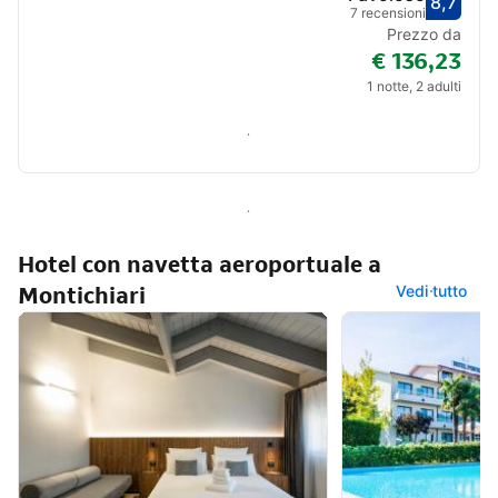
8,7
Valut
Favol
7 recensioni
Prezzo da
€ 136,23
1 notte, 2 adulti
Verifica disponibilità
Vedi tutti i 20 hotel a Montichiari
Hotel con navetta aeroportuale a
Montichiari
Vedi tutto