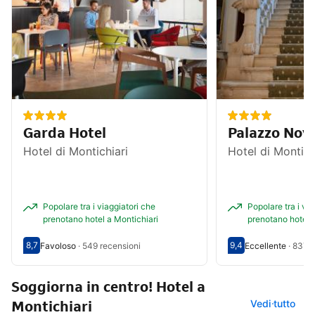
Garda Hotel
Palazzo Nove
Hotel di Montichiari
Hotel di Montich
Popolare tra i viaggiatori che
Popolare tra i via
prenotano hotel a Montichiari
prenotano hotel a
8,7
9,4
Favoloso
·
549 recensioni
Eccellente
·
837 r
Valutazione degli ospiti su una scala da 1 a 10 8,7
Favoloso - Opinione degli ospiti precedenti, 549 recensioni
Valutazione degli o
Eccellente - Opinio
Soggiorna in centro! Hotel a
Montichiari
Vedi tutto