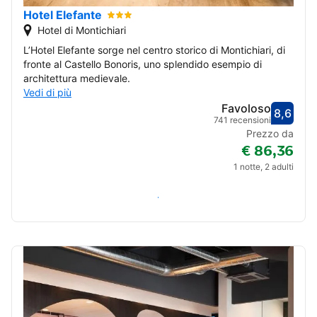
Hotel Elefante
Hotel di Montichiari
L’Hotel Elefante sorge nel centro storico di Montichiari, di
fronte al Castello Bonoris, uno splendido esempio di
architettura medievale.
Vedi di più
Favoloso
8,6
Valut
Favol
741 recensioni
Prezzo da
€ 86,36
1 notte, 2 adulti
Verifica disponibilità