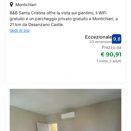
Montichiari
B&B Santa Cristina offre la vista sul giardino, il WiFi
gratuito e un parcheggio privato gratuito a Montichiari, a
21 km da Desenzano Castle.
Vedi di più
Eccezionale
9,8
Valut
Eccez
33 recensioni
Prezzo da
€ 90,91
1 notte, 2 adulti
Verifica disponibilità