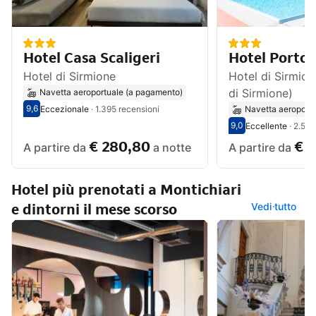
Hotel Casa Scaligeri
Hotel Porto 
Hotel di Sirmione
Hotel di Sirmio
di Sirmione)
Navetta aeroportuale (a pagamento)
9,6
Eccezionale
·
1.395 recensioni
Navetta aeroport
Valutazione degli ospiti su una scala da 1 a 10 9,6
Eccezionale - Opinione degli ospiti precedenti, 1.395 recensioni
9,0
Eccellente
·
2.595
Valutazione degli o
Eccellente - Opinio
€ 280,80
€ 
A partire da
a notte
A partire da
Hotel più prenotati a Montichiari
e dintorni il mese scorso
Vedi tutto