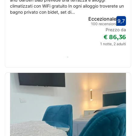
climatizzati con WiFi gratuito In ogni alloggio troverete un
bagno privato con bidet, set di...
Eccezionale
9,7
Valut
Eccez
100 recensioni
Prezzo da
€ 86,36
1 notte, 2 adulti
Verifica disponibilità