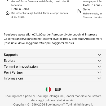
Peschiera , consigliamo a
deciso? Prova Desenzano del Garda, i nostri clienti
su e giù per il Paese
Hotel in zona Aer
pieni voti questo hotel 🙂
l'adorano!
Hotel a Roma
Serio
Dai un'occhiata agli hotel di Roma e scopri ancora
Hai uno scalo, arrivi
di più l'Italia.
Trova un hotel vicin
Paesi
Aree geografiche
Città
Quartieri
Aereoporti
Hotel
Luoghi di interesse
Case vacanze
Appartamenti
Resort
Ville
Ostelli
Bed & breakfast
Affittacamere
Posti unici dove soggiornare
Scopri i soggiorni mensili
Supporto
Esplora
Termini e impostazioni
Per i Partner
Informazioni
EUR
Seleziona la lingua
Seleziona la valuta
Booking.com è parte di Booking Holdings Inc., leader mondiale nel settore
dei viaggi online e relativi servizi.
Copyright © 1996–2026 Booking.com™. Tutti i diritti riservati.