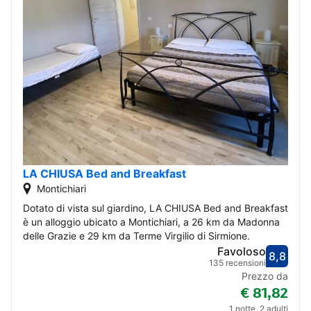
LA CHIUSA Bed and Breakfast
Montichiari
Dotato di vista sul giardino, LA CHIUSA Bed and Breakfast
è un alloggio ubicato a Montichiari, a 26 km da Madonna
delle Grazie e 29 km da Terme Virgilio di Sirmione.
Favoloso
8,8
Valut
Favol
135 recensioni
Prezzo da
€ 81,82
1 notte, 2 adulti