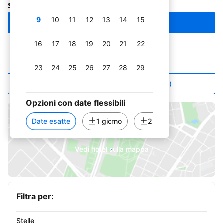
soggiornare
9
10
11
12
13
14
15
Le nostre scelte top
Prezzo più basso
16
17
18
19
20
21
22
Stelle e prezzo
23
24
25
26
27
28
29
Recensioni top (numero e punteggio)
30
31
Opzioni con date flessibili
settembre 2026
Date esatte
1 giorno
2 giorni
3 giorni
1
2
3
4
5
Vedi hotel sulla mappa
6
7
8
9
10
11
12
13
14
15
16
17
18
19
Filtra per:
20
21
22
23
24
25
26
Stelle