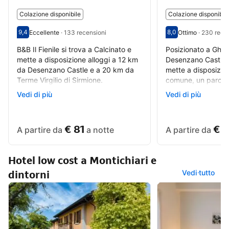
Colazione disponibile
Colazione disponibil
9,4
8,0
Eccellente
·
133 recensioni
Ottimo
·
230 recen
Valutazione degli ospiti su una scala da 1 a 10 9,4
Eccellente - Opinione degli ospiti precedenti, 133 recensioni
Valutazione degli o
Ottimo - Opinione d
B&B Il Fienile si trova a Calcinato e
Posizionato a Ghed
mette a disposizione alloggi a 12 km
Desenzano Castle,
da Desenzano Castle e a 20 km da
mette a disposizio
Terme Virgilio di Sirmione.
comune, un parche
gratuito, una terra
Recensione
Vedi di più
Recensione
Vedi di più
Struttura molto accogliente e pulita.
Struttura accoglien
I gestori gentilissimi
Personale molto co
€ 81
€ 1
A partire da
a notte
A partire da
Hotel low cost a Montichiari e
dintorni
Vedi tutto