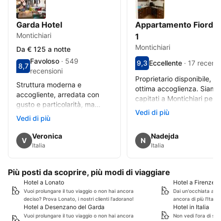
per interesse storico-
culturale
Garda Hotel
Appartamento Fiordal
Montichiari
1
Montichiari
Da € 125 a notte
Favoloso
·
549
Valutazione degli ospiti su
9,3
Eccellente
·
17 recensi
Valutazione degli ospiti su una scala da 1 a 10 8,7
8,7
Eccellente - Opinione degli
Favoloso - Opinione degli ospiti precedenti, 549 recensioni
recensioni
Proprietario disponibile,
Struttura moderna e
ottima accoglienza. Siamo
accogliente, arredata con
capitati a Montichiari per 
gusto e particolarità, ma
rimpatriata tra ex compag
Vedi di più
soprattutto molto pulita .
Vedi di più
di classe dopo 30 anni dal
Abbiamo trascorso un
fine delle medie. Abbiamo
bellissimo weekend, il
Recensione di
Veronica
Recensione di
Nadejda
scelto questo alloggio vici
V
N
personale giovane e
Italia
Italia
al ristorante, quindi ottima
accogliente . La struttura in
posizione. Appartamento
più è munita di una bella
caldo e accogliente
Più posti da scoprire, più modi di viaggiare
palestra e di biciclette che ci
Hotel a Lonato
Hotel a Firenze
hanno permesso di
Vuoi prolungare il tuo viaggio o non hai ancora
Dai un'occhiata agli 
raggiungere il lago di Garda e
deciso? Prova Lonato, i nostri clienti l'adorano!
ancora di più l'Italia.
visitare posti come
Hotel a Desenzano del Garda
Hotel in Italia
Desenzano Sirmione e
Vuoi prolungare il tuo viaggio o non hai ancora
Non vedi l'ora di scop