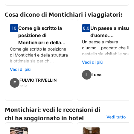
Cosa dicono di Montichiari i viaggiatori:
Come già scritto la
Un paese a misura
10
8,0
Valutazione degli ospiti su una scala da 1 a 10 10
Valutazione degli ospiti su
posizione di
d'uomo....
Un paese a misura
Montichiari e della...
d'uomo....peccato che il
Come già scritto la posizione
castello sia visitabile solo 
di Montichiari e della struttura
gg alla settimana. Per il re
è ottimale sia per chi
Vedi di più
è servito e la zona del cen
desidera giungere presto al
Vedi di più
pedonale è invidiabile
lago di Garda (Desenzano,
L
Recensione di
Luca
Sirmione, ecc.) o per chi
Recensione di
FULVIO TRIVELLIN
F
desidera giungere presto a
Italia
luoghi di divertimento
(Gardaland, ecc.) e sia come
noi per essere vicino a città
Montichiari: vedi le recensioni di
d'arte: Verona, Desenzano,
Mantova, Cremona, Brescia,
chi ha soggiornato in hotel
Vedi tutto
ma pure Bergamo, senza
contare i centri minori come
abitanti ma certo non minori