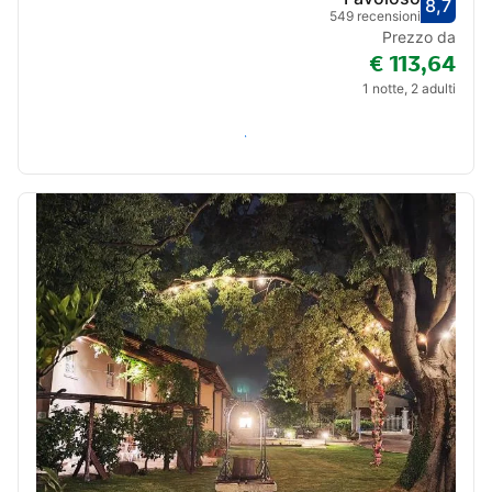
8,7
Valut
Favol
549 recensioni
Prezzo da
€ 113,64
1 notte, 2 adulti
Verifica disponibilità