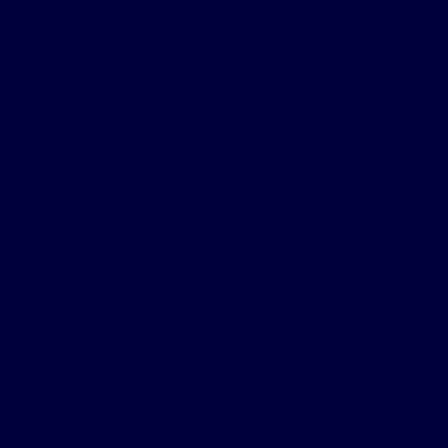
Rp
1.000.000.000
JACKPOT
100
%
SECURE