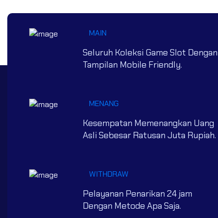
MAIN
Seluruh Koleksi Game Slot Dengan
Tampilan Mobile Friendly.
MENANG
Kesempatan Memenangkan Uang
Asli Sebesar Ratusan Juta Rupiah.
WITHDRAW
Pelayanan Penarikan 24 jam
Dengan Metode Apa Saja.