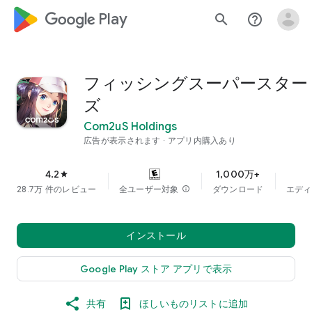
google_logo Play
search
help_outline
フィッシングスーパースター
ズ
Com2uS Holdings
広告が表示されます
アプリ内購入あり
4.2
1,000万+
star
28.7万 件のレビュー
全ユーザー対象
info
ダウンロード
エディ
インストール
Google Play ストア アプリで表示
共有
ほしいものリストに追加