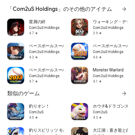
「Com2uS Holdings」のその他のアイテム
arrow_forward
星屑の絆
ウォーキング・デッド：オ
Com2uS Holdings
Com2uS Holdings
4.7
3.9
star
star
ベースボールスーパースターズ 2024
ベースボールスーパース
Com2uS Holdings
Com2uS Holdings
4.3
4.6
star
star
ベースボールスーパースターズ2013
Monster Warlord
Com2uS Holdings
Com2uS Holdings
4.7
4.1
star
star
類似のゲーム
arrow_forward
釣りオン！
ホウチ&ドラゴンズ
Com2uS
Com2uS
4.5
4.3
star
star
釣りスピリッツ モバイル
大江湖：蒼き龍と白き