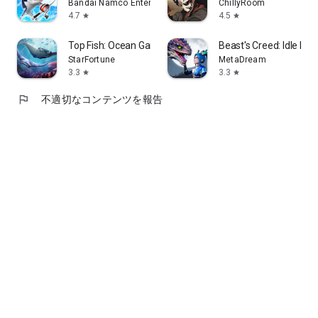
Bandai Namco Entertainment Inc.
ChillyRoom
4.7
4.5
star
star
Top Fish: Ocean Game
Beast's Creed: Idle RP
StarFortune
MetaDream
3.3
3.3
star
star
flag
不適切なコンテンツを報告