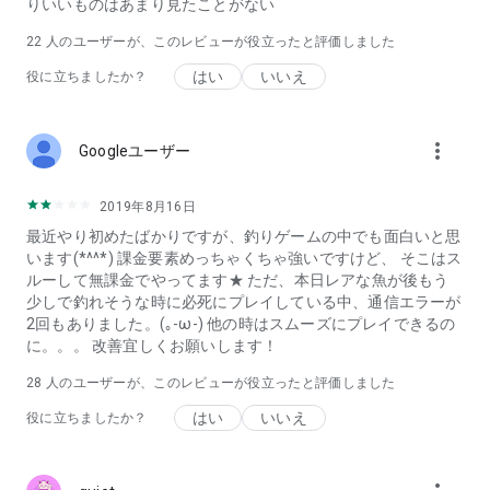
りいいものはあまり見たことがない
22
人のユーザーが、このレビューが役立ったと評価しました
はい
いいえ
役に立ちましたか？
more_vert
Googleユーザー
2019年8月16日
最近やり初めたばかりですが、釣りゲームの中でも面白いと思
います(*^^*) 課金要素めっちゃくちゃ強いですけど、 そこはス
ルーして無課金でやってます★ ただ、本日レアな魚が後もう
少しで釣れそうな時に必死にプレイしている中、通信エラーが
2回もありました。(｡-ω-) 他の時はスムーズにプレイできるの
に。。。 改善宜しくお願いします！
28
人のユーザーが、このレビューが役立ったと評価しました
はい
いいえ
役に立ちましたか？