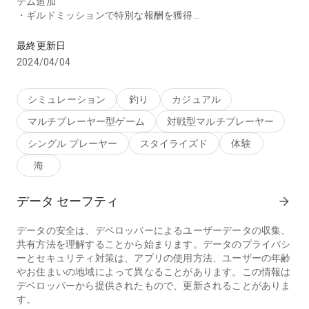
テム追加
・ギルドミッションで特別な報酬を獲得
グローバル2,500万ダウンロード！元祖アクション釣りゲーム
▶釣りの助っ人「傭兵」登場！
最終更新日
・傭兵を雇用するとログインしなくても釣りができちゃう！
2024/04/04
・釣り場に傭兵を送り、報酬をどんどん獲得しよう！
▶リールの手応えがたまらない！
シミュレーション
釣り
カジュアル
・手軽に楽しめるリアル釣りがココに！
マルチプレーヤー型ゲーム
対戦型マルチプレーヤー
・リールを巻く感覚がヤミツキになる！
シングル プレーヤー
スタイライズド
体験
▶大物と繰り広げるリアルな勝負！
海
・ワカサギからモンスター魚まで、様々な魚が出現！
・巨大な魚たちと真剣勝負！
データ セーフティ
arrow_forward
▶競争と対決で楽しさ倍増！
・毎日開催する釣り大会のトップを狙え！
データの安全は、デベロッパーによるユーザーデータの収集、
・友達と大物対決してFacebookで自慢しちゃおう！
共有方法を理解することから始まります。データのプライバシ
ーとセキュリティ対策は、アプリの使用方法、ユーザーの年齢
▶どんどん集めたくなる多様な魚たち
やお住まいの地域によって異なることがあります。この情報は
・500種類以上の魚をコンプリートしよう！
デベロッパーから提供されたもので、更新されることがありま
・各釣り場の図鑑を完成して豪華報酬ゲット！
す。