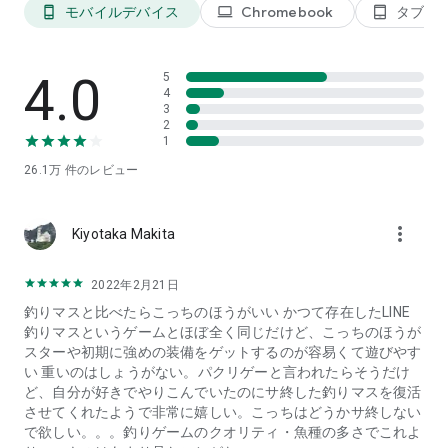
※ダウンロードやゲーム中の通信時に、別途パケット通信料が
モバイルデバイス
Chromebook
タブレ
phone_android
laptop
tablet_android
発生することがあります。
4.0
5
4
3
2
1
26.1万
件のレビュー
more_vert
Kiyotaka Makita
2022年2月21日
釣りマスと比べたらこっちのほうがいい かつて存在したLINE
釣りマスというゲームとほぼ全く同じだけど、こっちのほうが
スターや初期に強めの装備をゲットするのが容易くて遊びやす
い 重いのはしょうがない。パクリゲーと言われたらそうだけ
ど、自分が好きでやりこんでいたのにサ終した釣りマスを復活
させてくれたようで非常に嬉しい。こっちはどうかサ終しない
で欲しい。。。釣りゲームのクオリティ・魚種の多さでこれよ