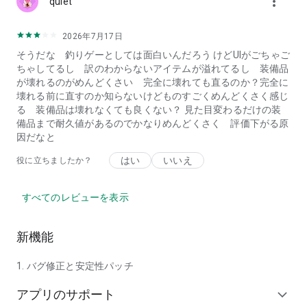
more_vert
quiet
2026年7月17日
そうだな 釣りゲーとしては面白いんだろう けどUIがごちゃご
ちゃしてるし 訳のわからないアイテムが溢れてるし 装備品
が壊れるのがめんどくさい 完全に壊れても直るのか？完全に
壊れる前に直すのか知らないけどものすごくめんどくさく感じ
る 装備品は壊れなくても良くない？ 見た目変わるだけの装
備品まで耐久値があるのでかなりめんどくさく 評価下がる原
因だなと
はい
いいえ
役に立ちましたか？
すべてのレビューを表示
新機能
1. バグ修正と安定性パッチ
アプリのサポート
expand_more