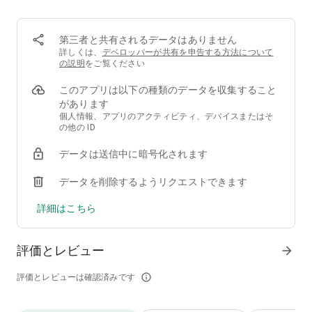
▶見る楽しみが2倍！
・魚を水槽に入れて好きなときに鑑賞できる！
・魅せる釣り場の美しい景色！
第三者と共有されるデータはありません
___________________________________________________
詳しくは、
デベロッパーが共有を申告する方法について
の説明
をご覧ください
ニュース＆イベント
公式HP : https://jp.com2us.com/holdings
このアプリは以下の種類のデータを収集すること
公式Facebook : https://www.facebook.com/Com2usholdings
があります
公認LOBI : https://web.lobi.co/game/fishing_super_stars
個人情報、アプリのアクティビティ、デバイスまたはそ
___________________________________________________
の他の ID
アプリでご利用のアクセス権限につきましては下記のようにご
データは送信中に暗号化されます
案内いたします。
フィッシングスーパースターズのゲームプレイには下記の権限
データを削除するようリクエストできます
への許可が必要になります。
通知(任意のアクセス権限)：ゲームに関する通知を受け取るた
詳細はこちら
めには通知の許可が必要です。（Android 13以上）
※本ゲームは日本語に対応しています。
評価とレビュー
arrow_forward
※スピンオフ版の『LINE 釣りマス』からのプレイデータの引
継ぎはお受けできません。
評価とレビューは確認済みです
info_outline
※一部有料アイテム(ゲーム内の貨幣など)を購入される場合は
料金が発生します。