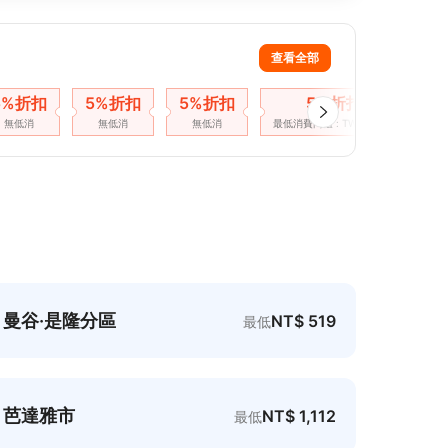
查看全部
5%折扣
5%折扣
5%折扣
5%折扣
5
無低消
無低消
無低消
最低消費門檻 : TWD 8,060
曼谷·是隆分區
NT$ 519
最低
芭達雅市
NT$ 1,112
最低