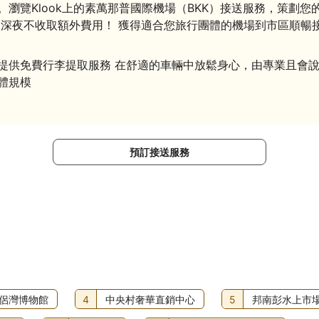
。瀏覽Klook上的素萬那普國際機場（BKK）接送服務，策劃
標誌。深夜不收取額外費用！ 獲得適合您旅行團體的機場到市區順暢
費行李提取服務 在舒適的車輛中放鬆身心，由專業且會說英語的司機駕
團體規模
預訂接送服務
侶灣博物館
4
中央村奢華直銷中心
5
邦南彭水上市