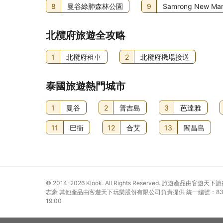
8
曼谷綠肺森林公園
9
Samrong New Mar
北欖府旅遊全攻略
1
北欖府租車
2
北欖府機場接送
泰國旅遊熱門城市
1
曼谷
2
普吉島
3
芭達雅
11
巴衝
12
合艾
13
閣昌島
© 2014-2026
Klook. All Rights Reserved. 旅遊
志豪 其他產品由客遊天下玩樂股份有限公司負責提供 統一編號：835136
19:00