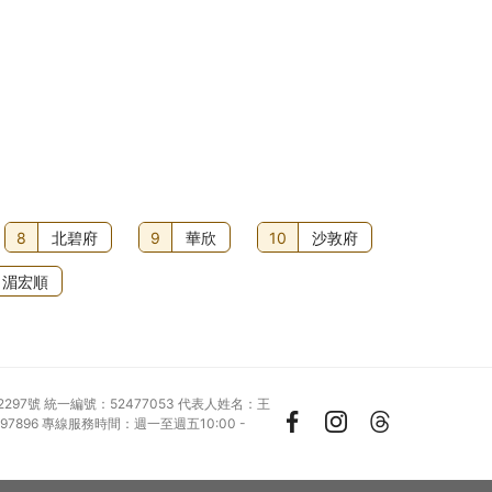
8
北碧府
9
華欣
10
沙敦府
湄宏順
2297號 統一編號：52477053 代表人姓名：王
896 專線服務時間：週一至週五10:00 -