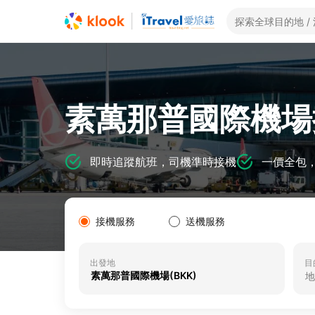
素萬那普國際機場
即時追蹤航班，司機準時接機
一價全包
接機服務
送機服務
出發地
目