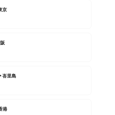
東京
大阪
⇀ 峇里島
 香港