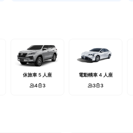
休旅車 5 人座
電動轎車 4 人座
4
3
3
3