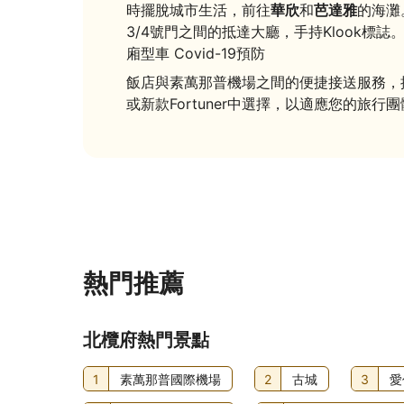
時擺脫城市生活，前往
華欣
和
芭達雅
的海灘
3/4號門之間的抵達大廳，手持Klook
廂型車 Covid-19預防
飯店與素萬那普機場之間的便捷接送服務，提供免
或新款Fortuner中選擇，以適應您的旅行
熱門推薦
北欖府熱門景點
1
素萬那普國際機場
2
古城
3
愛