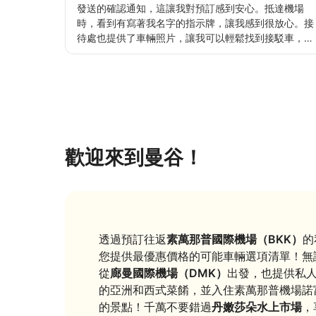
發送的確認通知，這讓我對預訂感到安心。抵達機場
時，看到有寫著我名字的指示牌，讓我感到很放心。接
待處也提供了車輛照片，讓我可以輕鬆找到接駁車，毫
無疑慮。會合後，司機安全駕駛，讓我舒適地抵達飯
店，甚至讓我睡著了。價格也很合理，我下次還會再利
用這項服務。
歡迎來到曼谷！
透過預訂往返
素萬那普國際機場（BKK）
的
您提供最優惠價格的可能車輛選項清單！無
從
廊曼國際機場（DMK）
出發，也提供私人
的亞洲和西式菜餚，並入住素萬那普機場諾
的景點！千萬不要錯過
丹嫩莎朵水上市場
，