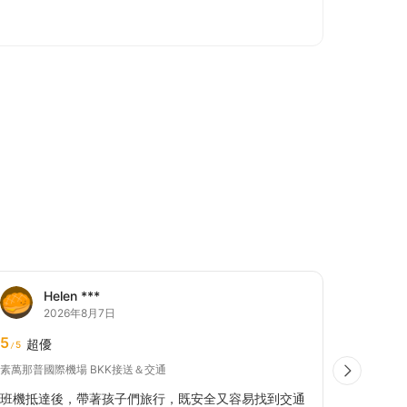
Helen ***
2026年8月7日
5
5
超優
超
5
5
/
/
素萬那普國際機場 BKK接送＆交通
素萬那普國
班機抵達後，帶著孩子們旅行，既安全又容易找到交通
指示清