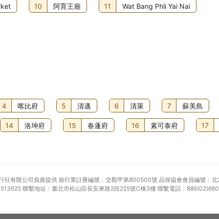
ket
10
阿育王廟
11
Wat Bang Phli Yai Nai
4
喀比府
5
清邁
6
清萊
7
蘇美島
14
洛坤府
15
春蓬府
16
素可泰府
17
產品由客遊天下旅行社有限公司負責提供 旅行業註冊編號：交觀甲第800500號 品保協會會員編號：北
25 聯繫地址：臺北市松山區長安東路2段225號C棟3樓 聯繫電話：886(02)66097