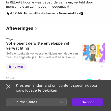
In RELAAS hoor je waargebeurde verhalen, verteld door 
mensen die ze zelf hebben meegemaakt.
4,4 (194)
Persoonlijke dagboeken
Tweewekelijks
Afleveringen
25 jun.
Sofie opent de witte enveloppe vol
verwachting
Sofie ontdekt als volwassene, tijdens een dagje aan
zee, iets ongelofelijks. Het is iets wat haar leven op
z'n kop zet en tegelijkertijd klopt het helemaal.
Illustratie door Fien Cools. See
17 min.
omnystudio.com/listener for privacy information.
18 jun.
Het verlichtend brein van Piet
Kies een ander land om content specifiek voor
Piet heeft een bijzonder brein. Het werkt gewoon
jouw locatie te bekijken
anders dan bij de meeste mensen. Hij vertelt hoe hij
als kind en als volwassene zijn leven toch vorm
probeert te geven met dit brein. Illustratie door Fien
United States
Ga door
Cool. See omnystudio.com/listener for privacy
16 min.
information.