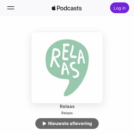
Log in
Volg
Zoek
Home
Nieuw
Hitlijsten
Relaas
Relaas
Nieuwste aflevering