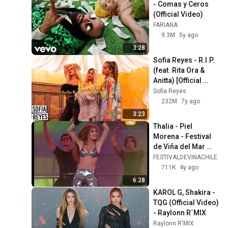
MYA
- Comas y Ceros 
Mati Gómez
(Official Video)
Ramon Vega - Mujeres
FARIANA
(Official Video)
177
9.3M
5y ago
Ramón Vega
3:28
Mati Gómez - Verte
Sofia Reyes - R.I.P. 
(Official Video)
178
(feat. Rita Ora & 
Mati Gómez
Anitta) [Official 
Yennis - De Tu Cama Pa' Mi
Music Video]
Sofia Reyes
Cama (Official Video)
179
232M
7y ago
Yennis
3:23
Thalia - Piel 
Morena - Festival 
de Viña del Mar 
1997
FESTIVALDEVINACHILE
711K
4y ago
6:28
KAROL G, Shakira - 
TQG (Official Video) 
- Raylonn R´MIX
Raylonn R'MIX