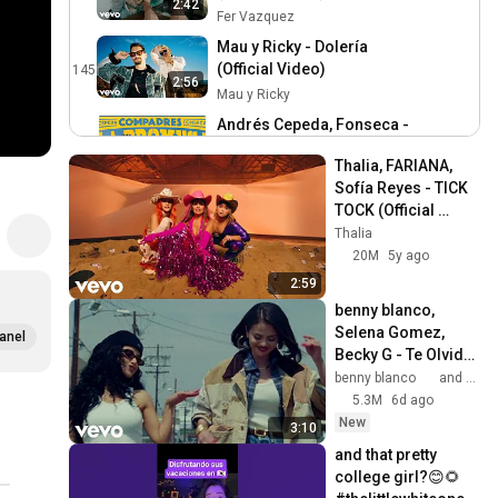
2:42
Fer Vazquez
Mau y Ricky - Dolería
(Official Video)
145
2:56
Mau y Ricky
Andrés Cepeda, Fonseca -
La Promesa (Video Oficial)
146
3:08
Thalia, FARIANA, 
Andrés Cepeda
Sofía Reyes - TICK 
CNCO - Imagíname Sin Ti
TOCK (Official 
(Official Video)
147
Video)
Thalia
CNCO
20M
5y ago
Mau y Ricky - Fresh
2:59
(Official Video)
148
benny blanco, 
Mau y Ricky
Selena Gomez, 
anel
Becky G - Te Olvido 
Pedro Capó - La Sábana y
(La La) [Official 
benny blanco
and 2 more
los Pies (Official Video)
149
Music Video]
5.3M
6d ago
Pedro Capó
New
3:10
Kany García, Carlos Vives -
and that pretty 
Búscame (Official Video)
150
college girl?😊🌻 
Kany Garcia