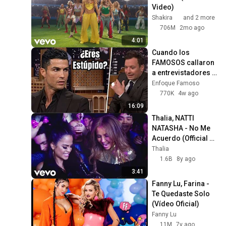
Raquel Sofia
Video)
Kany García - La Libreta
Shakira
and 2 more
(Official Video)
164
706M
2mo ago
Kany Garcia
4:01
Carlos Vives - Rapsodia en
Cuando los 
La Mayor (para Elena)
165
FAMOSOS callaron 
(Official Video)
Carlos Vives
a entrevistadores 
IRRESPETUOSOS
Enfoque Famoso
Los Rivera Destino, Pedro
770K
4w ago
Capó – Castigo (Official
166
Video)
16:09
Los Rivera Destino
Thalia, NATTI 
Rombai, Fer Palacio -
NATASHA - No Me 
CACHONDAX (Official
167
Acuerdo (Official 
Video)
Fer Vazquez
Video)
Thalia
Ramón Vega - Dime
1.6B
8y ago
(Official Video)
168
3:41
Ramón Vega
Fanny Lu, Farina - 
Ednita Nazario, Luis Fonsi -
Te Quedaste Solo 
Se Nos Fue la Mano
169
(Vídeo Oficial)
(Official Video)
Ednita Nazario
Fanny Lu
11M
7y ago