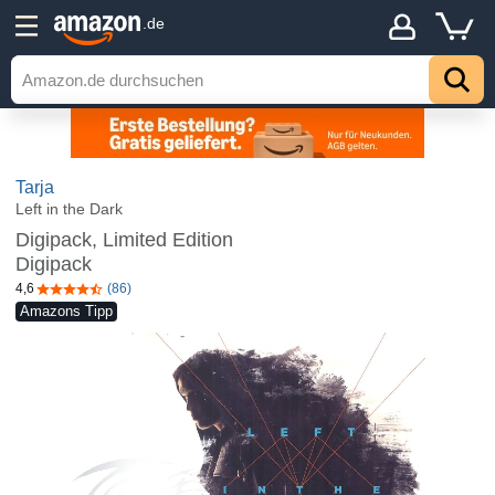
.de
Tarja
Left in the Dark
Digipack, Limited Edition
Digipack
4,6
(86)
4,6 von 5 Sternen
Amazons Tipp