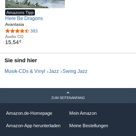
Amazons Tipp
Here Be Dragons
Avantasia
4,7 von 5 Sternen
383
Audio CD
15
,
54
€
Sie sind hier
Musik-CDs & Vinyl
Jazz
Swing Jazz
ZUM SEITENANFANG
Amazon.de-Homepage
Mein Amazon
Amazon-App herunterladen
Meine Bestellungen