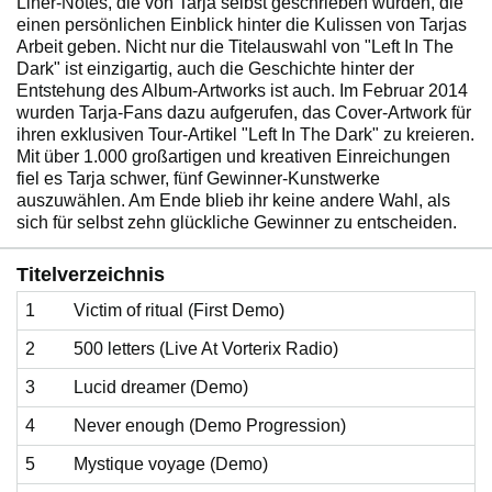
Liner-Notes, die von Tarja selbst geschrieben wurden, die
einen persönlichen Einblick hinter die Kulissen von Tarjas
Arbeit geben. Nicht nur die Titelauswahl von "Left In The
Dark" ist einzigartig, auch die Geschichte hinter der
Entstehung des Album-Artworks ist auch. Im Februar 2014
wurden Tarja-Fans dazu aufgerufen, das Cover-Artwork für
ihren exklusiven Tour-Artikel "Left In The Dark" zu kreieren.
Mit über 1.000 großartigen und kreativen Einreichungen
fiel es Tarja schwer, fünf Gewinner-Kunstwerke
auszuwählen. Am Ende blieb ihr keine andere Wahl, als
sich für selbst zehn glückliche Gewinner zu entscheiden.
Titelverzeichnis
1
Victim of ritual (First Demo)
2
500 letters (Live At Vorterix Radio)
3
Lucid dreamer (Demo)
4
Never enough (Demo Progression)
5
Mystique voyage (Demo)