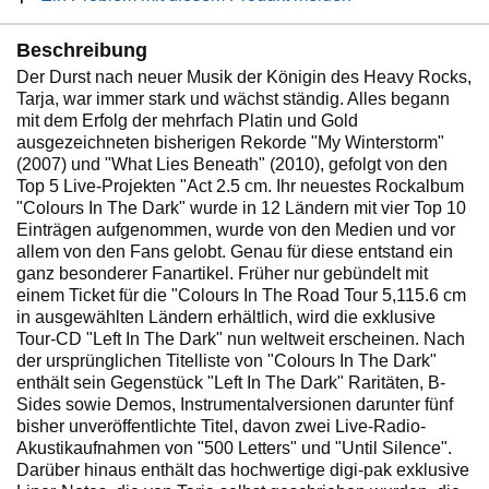
Beschreibung
Der Durst nach neuer Musik der Königin des Heavy Rocks,
Tarja, war immer stark und wächst ständig. Alles begann
mit dem Erfolg der mehrfach Platin und Gold
ausgezeichneten bisherigen Rekorde "My Winterstorm"
(2007) und "What Lies Beneath" (2010), gefolgt von den
Top 5 Live-Projekten "Act 2.5 cm. Ihr neuestes Rockalbum
"Colours In The Dark" wurde in 12 Ländern mit vier Top 10
Einträgen aufgenommen, wurde von den Medien und vor
allem von den Fans gelobt. Genau für diese entstand ein
ganz besonderer Fanartikel. Früher nur gebündelt mit
einem Ticket für die "Colours In The Road Tour 5,115.6 cm
in ausgewählten Ländern erhältlich, wird die exklusive
Tour-CD "Left In The Dark" nun weltweit erscheinen. Nach
der ursprünglichen Titelliste von "Colours In The Dark"
enthält sein Gegenstück "Left In The Dark" Raritäten, B-
Sides sowie Demos, Instrumentalversionen darunter fünf
bisher unveröffentlichte Titel, davon zwei Live-Radio-
Akustikaufnahmen von "500 Letters" und "Until Silence".
Darüber hinaus enthält das hochwertige digi-pak exklusive