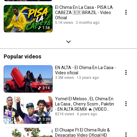
El Chima En La Casa - PISA LA
CABEZA 🇧🇷 BRAZIL - Video
Oficial
5.1K views
2 months ago
1:58
Popular videos
EN ALTA - El Chima En La Casa -
Video oficial
3.3M views
13 years ago
3:14
Yomel El Meloso , EL Chima En
La Casa , Cherry Scom , Pakitin
- EN ALTA REMIX 🔥 (VIDEO
OFICIAL)
821K views
6 years ago
3:39
El Chuape Ft El Chima Rulo &
Desacatao Video Oficial HD