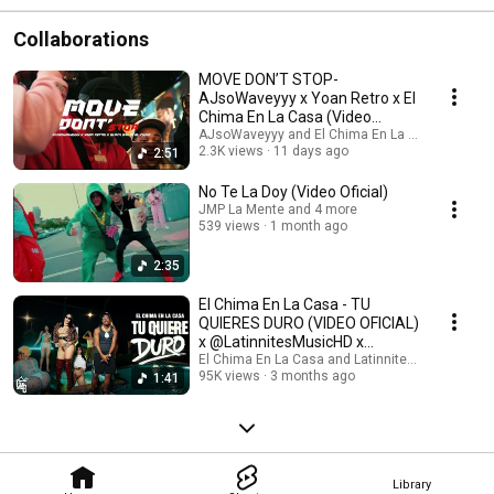
#elcherryscom
Collaborations
MOVE DON’T STOP-
AJsoWaveyyy x Yoan Retro x El
Chima En La Casa (Video
Official) Prod By La Greña
AJsoWaveyyy and El Chima En La Casa
2.3K views
11 days ago
2:51
No Te La Doy (Video Oficial)
JMP La Mente and 4 more
539 views
1 month ago
2:35
El Chima En La Casa - TU
QUIERES DURO (VIDEO OFICIAL)
x @LatinnitesMusicHD x
@lacherchadeorlando
El Chima En La Casa and Latinnites Music
95K views
3 months ago
1:41
Library