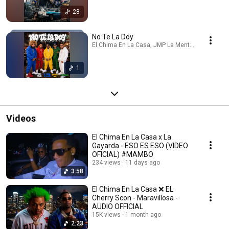
28
No Te La Doy
El Chima En La Casa, JMP La Mente, Warning 009
1
Videos
El Chima En La Casa x La
Gayarda - ESO ES ESO (VIDEO
OFICIAL) #MAMBO
234 views
11 days ago
3:58
El Chima En La Casa ❌ EL
Cherry Scon - Maravillosa -
AUDIO OFFICIAL
15K views
1 month ago
2:23