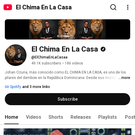
El Chima En La Casa
El Chima En La Casa
@ElChimaEnLaCasaa
49.1K subscribers
•
186 videos
Johan Ozuna, más conocido como EL CHIMA EN LA CASA, es uno de los 
pilares del dembow en la República Dominicana. Desde sus inicios en 
...more
2009, ha recorrido un largo camino y se ha consolidado en un lugar 
Spotify
and 3 more links
privilegiado dentro de la música, gracias a que sus composiciones 
contienen letras jocosas y pegadizas. 
Subscribe
Home
Videos
Shorts
Releases
Playlists
Pos