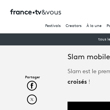
Festivals
Creators
À la une
P
tous l
Slam mobile 
Slam est le pre
Partager
croisés
!
Partager cet article sur Facebook
Partager cet article sur X