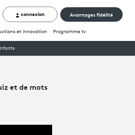
connexion
Avantages fidélité
rcher un contenu
ctions et innovation
Programme
tv
enfants
uiz et de mots