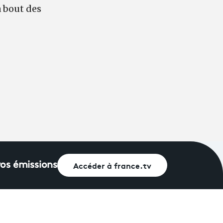
 bout des
Accéder à france.tv
vos émissions