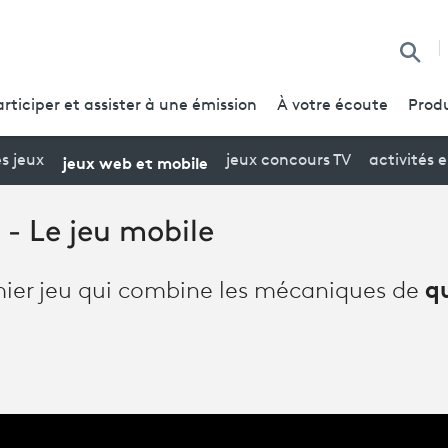
Reche
articiper et assister à une émission
À votre écoute
Produ
jeux web et mobile
es jeux
jeux concours TV
activités 
- Le jeu mobile
q
mier jeu qui combine les mécaniques de