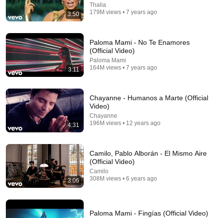
Video)
Thalia
179M views • 7 years ago
Pedro Capó
•
3.1B views
3:50
Paloma Mami - No Te Enamores
(Official Video)
Paloma Mami
164M views • 7 years ago
3:11
Chayanne - Humanos a Marte (Official
Video)
Chayanne
196M views • 12 years ago
4:31
4:51
Camilo, Pablo Alborán - El Mismo Aire
Maluma - Felices los 4 (Official Video)
(Official Video)
Maluma
•
1.9B views
Camilo
308M views • 6 years ago
3:06
Shorts remixing this video
Paloma Mami - Fingías (Official Video)