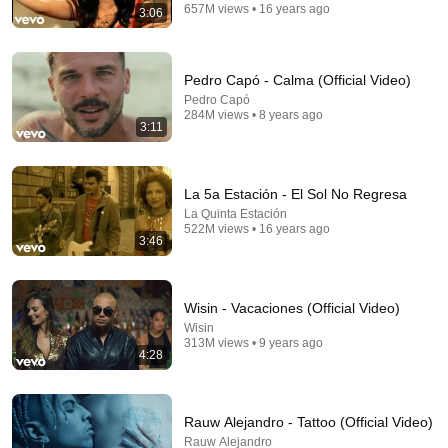
657M views • 16 years ago
3:06
Pedro Capó - Calma (Official Video)
Pedro Capó
284M views • 8 years ago
3:11
La 5a Estación - El Sol No Regresa
4:29
La Quinta Estación
522M views • 16 years ago
3:46
Romeo Santos - Propuesta Indecente (Official Video)
Romeo Santos
•
2.4B views
Wisin - Vacaciones (Official Video)
Wisin
313M views • 9 years ago
4:28
Rauw Alejandro - Tattoo (Official Video)
Rauw Alejandro