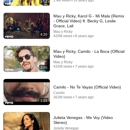
1.4B views • 16 years ago
3:52
7:03
Te Bote Remix - Casper, Nio García, Darell, Nicky
Mau y Ricky, Karol G - Mi Mala (Remix
Jam, Bad Bunny, Ozuna [LYRICVIDEO]
- Official Video) ft. Becky G, Leslie
Lyric MusiCat
•
167M views
Grace, Lali
Mau y Ricky
4:20
420M views • 8 years ago
Mau y Ricky, Camilo - La Boca (Official
Video)
Mau y Ricky
432M views • 7 years ago
3:40
Camilo - No Te Vayas (Official Video)
Camilo
3:16
362M views • 7 years ago
3:23
KAROL G - Si Antes Te Hubiera Conocido | Coke
Studio
Julieta Venegas - Me Voy (Video
KAROL G
•
1.4B views
Stereo)
Julieta Venegas