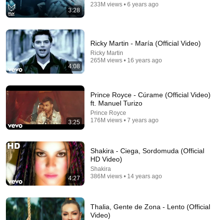
233M views • 6 years ago
3:28
4:05
Ricky Martin - María (Official Video)
Ricky Martin
KAROL G, Maluma - Créeme (Official Video)
265M views • 16 years ago
4:08
KAROL G
•
952M views
Prince Royce - Cúrame (Official Video)
ft. Manuel Turizo
Prince Royce
176M views • 7 years ago
3:25
Shakira - Ciega, Sordomuda (Official
HD Video)
Shakira
386M views • 14 years ago
4:27
3:58
Thalia, Gente de Zona - Lento (Official
Video)
Pedro Capó, Farruko - Calma (Remix - Official