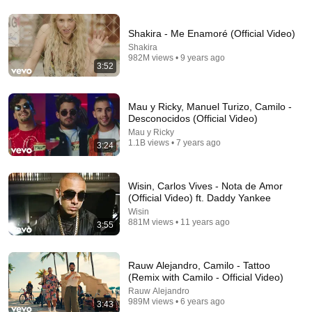
Shakira - Me Enamoré (Official Video)
23:34
Shakira
982M views • 9 years ago
MALUMA MIX - The Best Songs of Maluma,
3:52
Reggaeton Classics
Itai LoN 🇵🇪
•
2M views
Mau y Ricky, Manuel Turizo, Camilo -
Desconocidos (Official Video)
Mau y Ricky
1.1B views • 7 years ago
3:24
Wisin, Carlos Vives - Nota de Amor
(Official Video) ft. Daddy Yankee
Wisin
881M views • 11 years ago
3:55
3:31
Rauw Alejandro, Camilo - Tattoo
(Remix with Camilo - Official Video)
BAD BUNNY x DRAKE - MÍA (Official Video)
Rauw Alejandro
Bad Bunny
•
1.7B views
989M views • 6 years ago
3:43