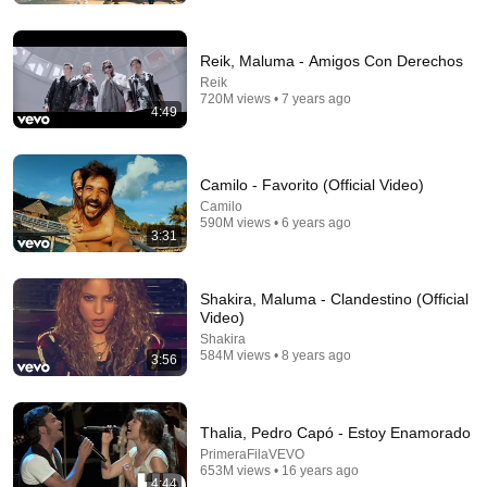
Reik, Maluma - Amigos Con Derechos
Reik
720M views • 7 years ago
4:49
Camilo - Favorito (Official Video)
Camilo
590M views • 6 years ago
3:31
3:15
Shakira, Maluma - Clandestino (Official
MALUMA x SHAKIRA — Siempre Tú (Official Music
Video)
Lyrics)
Shakira
Novaflow
•
6.2K views
584M views • 8 years ago
3:56
Thalia, Pedro Capó - Estoy Enamorado
PrimeraFilaVEVO
653M views • 16 years ago
4:44