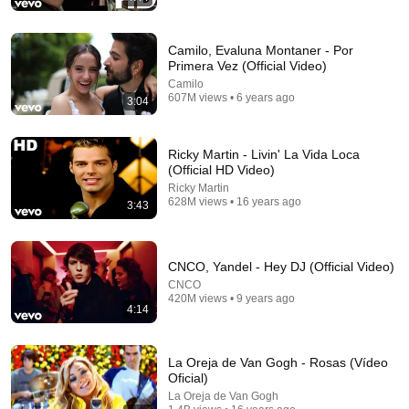
Camilo, Evaluna Montaner - Por
Primera Vez (Official Video)
Camilo
607M views • 6 years ago
3:04
8:25
Según Quién - Maluma, Carin Leon , Peso Pluma,
Ricky Martin - Livin' La Vida Loca
Eslabon Armado, Junior H (Corridos 2023)
(Official HD Video)
Jacinthe Letra Lyrics
•
90M views
Ricky Martin
628M views • 16 years ago
3:43
CNCO, Yandel - Hey DJ (Official Video)
CNCO
420M views • 9 years ago
4:14
La Oreja de Van Gogh - Rosas (Vídeo
Oficial)
La Oreja de Van Gogh