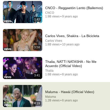
Alguien en 2026.??😉
CNCO - Reggaetón Lento (Bailemos)
CNCO
1.9B views • 9 years ago
3:43
Carlos Vives, Shakira - La Bicicleta
Carlos Vives
1.8B views • 10 years ago
3:58
Thalia, NATTI NATASHA - No Me
Acuerdo (Official Video)
Thalia
3:56
1.6B views • 8 years ago
3:41
Maluma - Sobrio (Official Video)
Maluma
•
840M views
Maluma - Hawái (Official Video)
Maluma
1.2B views • 6 years ago
4:19