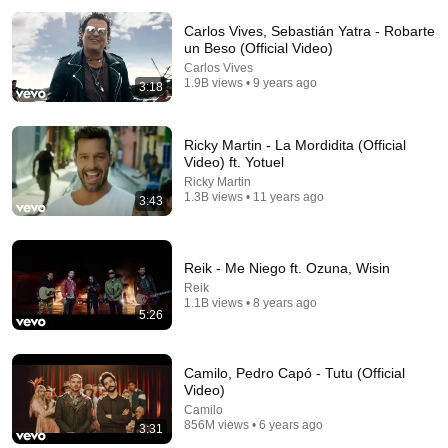
Carlos Vives, Sebastián Yatra - Robarte
un Beso (Official Video)
Carlos Vives
1.9B views • 9 years ago
3:18
Ricky Martin - La Mordidita (Official
Video) ft. Yotuel
24:01
Ricky Martin
1.3B views • 11 years ago
3:43
MALUMA MIX - Las Mejores Canciones de Maluma |
Clásicos de Reggaeton Paisa Malusadam
Skills Deejay
•
4.7M views
Reik - Me Niego ft. Ozuna, Wisin
Reik
1.1B views • 8 years ago
5:26
Camilo, Pedro Capó - Tutu (Official
Video)
Camilo
856M views • 6 years ago
3:31