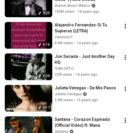
Warner Music México
185M views
•
18 years ago
3:25
Alejandro Fernandez-Si Tu 
Supieras (LETRA)
Vanessa P.
8.9M views
•
14 years ago
4:16
Jon Secada - Just Another Day 
HQ
IVAN ORTIZ
32M views
•
16 years ago
4:29
Julieta Venegas - De Mis Pasos
Julieta Venegas
5.9M views
•
16 years ago
3:17
Santana - Corazon Espinado 
(Official Video) ft. Mana
Santana