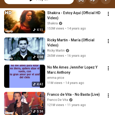
Shakira - Estoy Aquí (Official HD 
Video)
Shakira
153M views
•
14 years ago
4:11
Ricky Martin - María (Official 
Video)
Ricky Martin
265M views
•
16 years ago
4:08
No Me Ames Jennifer Lopez Y 
Marc Anthony
emma price
11M views
•
14 years ago
4:42
Franco de Vita - No Basta (Live)
Franco De Vita
121M views
•
11 years ago
5:34