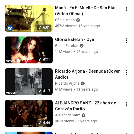
Maná - En El Muelle De San Blás 
(Video Oficial)
OficialMana
457M views
•
16 years ago
6:01
Gloria Estefan - Oye
Gloria Estefan
11M views
•
16 years ago
4:21
Ricardo Arjona - Desnuda (Cover 
Audio)
Ricardo Arjona
61M views
•
11 years ago
4:17
ALEJANDRO SANZ - 22 años de 
Corazón Partío
Alejandro Sanz
301K views
•
6 years ago
4:46