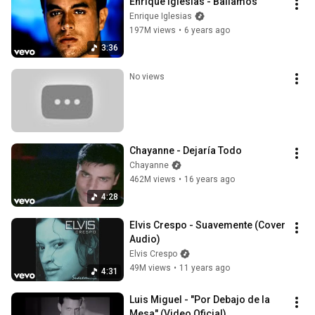
Enrique Iglesias - Bailamos
Enrique Iglesias
197M views
•
6 years ago
3:36
No views
Chayanne - Dejaría Todo
Chayanne
462M views
•
16 years ago
4:28
Elvis Crespo - Suavemente (Cover 
Audio)
Elvis Crespo
49M views
•
11 years ago
4:31
Luis Miguel - "Por Debajo de la 
Mesa" (Video Oficial)