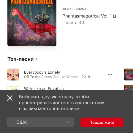
10 ОКТ. 2025 Г.
Phantasmagorical Vol. 1
Песен: 30
Топ-песни
Everybody's Lonely
Off To the Races (Deluxe Version) · 2018
Walk Like an Egyptian
Walk Like an Egyptian - Single · 2015
Выберите другую страну, чтобы
просматривать контент в соответствии
Yesterday
с вашим местоположением
Phantasmagorical Vol. 1 · 2025
США
Продолжить
Альбомы