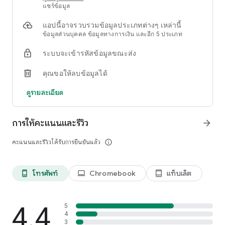
แชร์ข้อมูล
■ ฝ่าสมรภูมิสุดระห่ำ
- บดขยี้คู่ต่อสู้ในโหมด PvP
แอปนี้อาจรวบรวมข้อมูลประเภทต่างๆ เหล่านี้
- ปกป้องหอคอย! การตั้งรับคือก้าวแรกของทุกกุนซือ!
ข้อมูลส่วนบุคคล ข้อมูลทางการเงิน และอีก 5 ประเภท
- พิสูจน์ตัวเองในหลากหลายดันเจี้ยนแล้วล่าไอเทมหายากมาให้ได้!
ระบบจะเข้ารหัสข้อมูลขณะส่ง
■ สำรวจดินแดนปริศนาน่าขนลุก
คุณขอให้ลบข้อมูลได้
- นี่ไม่ใช่ RPG ทั่ว ๆ ไป! ดำดิ่งลงสู่โลกแฟนตาซีปริศนาและสัมผัส
กลิ่นอายเวทมนตร์
ดูรายละเอียด
- น่ารักแต่ก็ทรงพลัง ดุร้ายแต่ก็มีเสน่ห์! บริวารจะทำให้การเดินทาง
ของคุณเต็มไปด้วยความงดงาม!
การให้คะแนนและรีวิว
arrow_forward
* แฟนเพจของ Heir of Light:
https://www.facebook.com/HeirofLightTH
คะแนนและรีวิวได้รับการยืนยันแล้ว
info_outline
* ฟอรัมทางการของ Heir of Light:
https://moot.us/lounges/181/
โทรศัพท์
Chromebook
แท็บเล็ต
phone_android
laptop
tablet_android
*แจ้งเตือนการขอรับคำอนุมัติเพื่อเล่นเกม
- พื้นที่เก็บ (ข้อมูล/สื่อ/ไฟล์): การเก็บบันทีกและโหลดสกรีนช็อต
และ/หรือวีดีโอการเล่นเกมจะต้องได้รับการอนุญาตจากผู้ใช้ และ
HEIR OF LIGHT จะไม่แตะต้องข้อมูลส่วนตัวที่นอกเหนือจากข้อมูล
4.4
5
การเล่นเกม (※ หากผู้ใช้ล็อกอินด้วย HIVE หรือใช้ระบบ Android
4
3
OS 4.4 การเปลี่ยนรูปโปรไฟล์ก็จำเป็นต้องได้รับอนุญาตด้วยเช่น