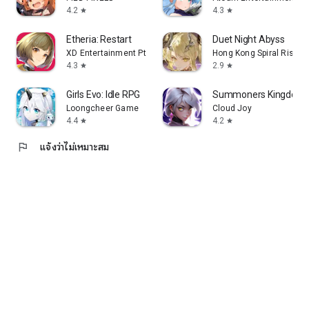
4.2
4.3
star
star
Etheria: Restart
Duet Night Abyss
XD Entertainment Pte Ltd
Hong Kong Spiral Rising
4.3
2.9
star
star
Girls Evo: Idle RPG
Summoners Kingdom:
Loongcheer Game
Cloud Joy
4.4
4.2
star
star
flag
แจ้งว่าไม่เหมาะสม