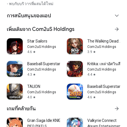
- พบกับบริวารที่ผสมได้ใหม่
การสนับสนุนของแอป
expand_more
เพิ่มเติมจาก Com2uS Holdings
arrow_forward
Star Sailors
The Walking Dead: All-
Com2uS Holdings
Com2uS Holdings
4.6
3.9
star
star
Baseball Superstars 2024
Kritika: เหล่าอัศวินสีขา
Com2uS Holdings
Com2uS Holdings
4.3
4.4
star
star
TALION
Baseball Superstars®
Com2uS Holdings
Com2uS Holdings
4.0
4.6
star
star
เกมที่คล้ายกัน
arrow_forward
Gran Saga Idle:KNIGHTSxKNIGHTS
Valkyrie Connect
PIED PIXELS
Ateam Entertainment In