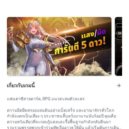
เกี่ยวกับเกมนี้
arrow_forward
แฟนตาซีสายดาร์ค, RPG แนวสะสมตัวละคร
ความมืดยึดครองแผ่นดินอย่างเบ็ดเสร็จ และอาณาจักรทั่วโลก
กำลังแตกเป็นเสี่ยง ๆ ประชาชนสิ้นหวังมานานนับร้อยปี คุณคือ
ความหวังเดียวที่จะกอบกู้แสงและรื้อฟื้นฐานกำลังกลับคืนมา
รวบรวมพรรคพวกเข้าร่วมทัพ ถืออาวุธให้มั่น แล้วเริ่มต้นการเดิน