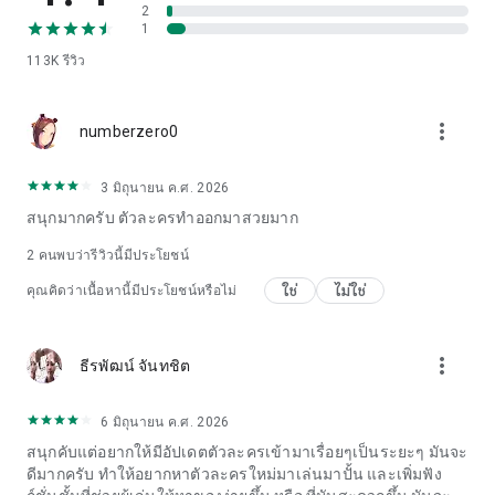
2
กัน)
1
113K
รีวิว
※ การอนุญาติแบบเลือกได้นี้จะไม่ส่งผลต่อการเล่นเกมด้านอื่น ๆ
นอกเหนือจากบริการที่กล่าวถึงข้างต้น
more_vert
** เกมนี้สามารถเลือกเล่นในภาษา 한국어, English, 日本語, 中文
numberzero0
简体, 中文繁體, Deutsch, Français, Español, Vietnam และ ไทย
ได้!
3 มิถุนายน ค.ศ. 2026
** ไอเท็มในเกมบางชิ้นอาจมีการคิดค่าใช้จ่ายเพิ่มเติม
สนุกมากครับ ตัวละครทําออกมาสวยมาก
* เว็บไซต์ทางการของ Com2uS Holdings :
2
คนพบว่ารีวิวนี้มีประโยชน์
https://www.withhive.com
* ฝ่ายบริการลูกค้า Com2uS Holdings :
ใช่
ไม่ใช่
คุณคิดว่าเนื้อหานี้มีประโยชน์หรือไม่
https://m.withhive.com/customer/inquire
ข้อตกลงการใช้งาน:
more_vert
ธีรพัฒน์ จันทชิต
http://terms.withhive.com/terms/policy/view/M3#T1
นโยบายความเป็นส่วนตัว:
http://terms.withhive.com/terms/policy/view/M3#T3
6 มิถุนายน ค.ศ. 2026
สนุกคับแต่อยากให้มีอัปเดตตัวละครเข้ามาเรื่อยๆเป็นระยะๆ มันจะ
ดีมากครับ ทำให้อยากหาตัวละครใหม่มาเล่นมาปั้น และเพิ่มฟัง