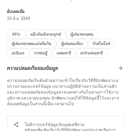
พบกับกิจกรรมอันน่าตื่นเต้นมากมาย รวมถึงกิจกรรมซัมม่อนฟรี x1,000 
ทางครั้งสำคัญได้เลย!
อัปเดตเมื่อ
[มีอะไรบ้าง]
25 มิ.ย. 2569
■ คุณคือแสงสว่างเดียวท่ามกลางความมืด
- ส่องแสงฝ่าเมฆหมอกความมืดที่ปกคลุมโลก สงครามจะไม่จบ
RPG
แอ็กชันเชิงกลยุทธ์
ผู้เล่นหลายคน
จนกว่าความมืดจะสูญสลายไปจนหมดสิ้น
ผู้เล่นหลายคนแข่งขันกัน
ผู้เล่นคนเดียว
ทำสไตไลซ์
- แผ่อาณาเขตไปทางทิศใดก็ได้ที่ต้องการ
- ศัตรูจะไม่หวนกลับมาอีก ยกเว้นเมื่อต้องต่อสู้บอสเฉพาะกิจ
อะนิเมะ
การต่อสู้
แฟนตาซี
ดาร์กแฟนตาซี
■ สะสมบริวารมากมาย
ความปลอดภัยของข้อมูล
arrow_forward
- สร้างทีมหลากหลายด้วยบริวารกว่า 250 ตัว
- เสริมพลัง, วิวัฒนาการ และปลุกพลังเพื่อปลดล็อกศักยภาพที่แท้
จริงของพรรคพวก
ความปลอดภัยเริ่มต้นด้วยความเข้าใจเกี่ยวกับวิธีที่นักพัฒนาแอ
- ใช้ประโยชน์จากจุดแข็งของแต่ละบทบาท: โจมตี, ป้องกัน,
ปรวบรวมและแชร์ข้อมูล แนวทางปฏิบัติด้านความเป็นส่วนตัว
สนับสนุน, ฮีลเลอร์
และความปลอดภัยของข้อมูลอาจแตกต่างกันไปตามการใช้งาน
ภูมิภาค และอายุของคุณ นักพัฒนาแอปได้ให้ข้อมูลนี้ไว้และอาจ
■ คิดค้นและออกแบบกลยุทธ์
อัปเดตข้อมูลในส่วนนี้เมื่อเวลาผ่านไป
- ถ้าใช้บริวารที่มีเครื่องหมายแบบเดียวกัน! สกิลคอมโบจะทำงาน!
- จัดชุดรูนและใช้ประโยชน์จากเอฟเฟกต์เซ็ตสุดแกร่ง
- ทดลองจัดสกิลและธาตุหลาย ๆ แบบเพื่อสร้างครูเสดที่เก่งเฉพาะ
ไม่มีการแชร์ข้อมูลกับบุคคลที่สาม
ทางที่สุด
ดูข้อมูลเพิ่มเติม
เกี่ยวกับวิธีที่นักพัฒนาแอปประกาศเรื่องการ