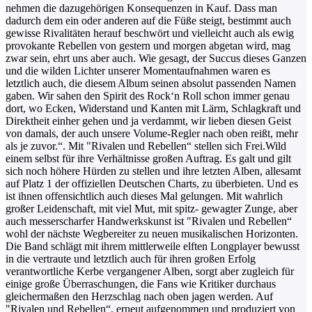
nehmen die dazugehörigen Konsequenzen in Kauf. Dass man
dadurch dem ein oder anderen auf die Füße steigt, bestimmt auch
gewisse Rivalitäten herauf beschwört und vielleicht auch als ewig
provokante Rebellen von gestern und morgen abgetan wird, mag
zwar sein, ehrt uns aber auch. Wie gesagt, der Succus dieses Ganzen
und die wilden Lichter unserer Momentaufnahmen waren es
letztlich auch, die diesem Album seinen absolut passenden Namen
gaben. Wir sahen den Spirit des Rock‘n Roll schon immer genau
dort, wo Ecken, Widerstand und Kanten mit Lärm, Schlagkraft und
Direktheit einher gehen und ja verdammt, wir lieben diesen Geist
von damals, der auch unsere Volume-Regler nach oben reißt, mehr
als je zuvor.“.
Mit "Rivalen und Rebellen“ stellen sich Frei.Wild
einem selbst für ihre Verhältnisse großen Auftrag. Es galt und gilt
sich noch höhere Hürden zu stellen und ihre letzten Alben, allesamt
auf Platz 1 der offiziellen Deutschen Charts, zu überbieten. Und es
ist ihnen offensichtlich auch dieses Mal gelungen. Mit wahrlich
großer Leidenschaft, mit viel Mut, mit spitz- gewagter Zunge, aber
auch messerscharfer Handwerkskunst ist "Rivalen und Rebellen“
wohl der nächste Wegbereiter zu neuen musikalischen Horizonten.
Die Band schlägt mit ihrem mittlerweile elften Longplayer bewusst
in die vertraute und letztlich auch für ihren großen Erfolg
verantwortliche Kerbe vergangener Alben, sorgt aber zugleich für
einige große Überraschungen, die Fans wie Kritiker durchaus
gleichermaßen den Herzschlag nach oben jagen werden.
Auf
"Rivalen und Rebellen“, erneut aufgenommen und produziert von