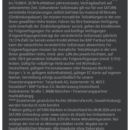
bis 10.000 €. 20,90 % effektiver Jahreszinssatz, Vertragslaufzeit auf
unbestimmte Zeit. Gebundener Sollzinssatz gilt nur für von SATURN
vermittelte Finanzierungen zeitlich befristet bis maximal 60 Monate
(Zinsbindungsdauer). Sie müssen monatliche Teilzahlungen in der von
Ihnen gewählten Höhe leisten. Führen Sie Ihre Ratenplan-Verfügung
nicht innerhalb der Zinsbindungsdauer zurück, gelten die Konditionen
für Folgeverfügungen: Für andere und künftige Verfügungen
(Folgeverfügungen) beträgt der veränderliche Sollzinssatz (jährlich)
19,13 % (falls Sie bereits einen Kreditrahmen bei BNP Paribas haben,
kann der tatsächliche veränderliche Sollzinssatz abweichen). Für
Folgeverfügungen müssen Sie monatliche Teilzahlungen in der von
Ihnen gewählten Höhe, mind. aber 2,8% des jeweils höchsten, auf
volle 100 € gerundeten Sollsaldos der Folgeverfügungen (mind. 9,10 €)
leisten. Gültig für volljährige Verbraucher mit Wohnsitz in
Deutschland, gültigem Personalausweis oder Reisepass (Nicht-EU-
Bürger i. V. m. gültigem Aufenthaltstitel), gültiger EC-Karte auf eigenen
Namen. Vermittlung erfolgt ausschließlich für unsere
Finanzierungspartner: Targobank AG, Kasernenstr. 10, 40213
Düsseldorf • BNP Paribas S.A. Niederlassung Deutschland,
Rüdesheimer Straße 1, 80686 München • Finanzierungspartner
marktabhängig.
**** Bestehende gesetzliche Rechte (Widerrufsrecht, Gewährleistung)
werden hierdurch nicht berührt.
ᵂ Aktion gültig in SATURN Märkten in Deutschland bis 08.08.2026 und im
SATURN Onlineshop unter www.saturn.de (Käufe bei Drittanbietern
ausgenommen) bis 10.08.2026, 8:59 Uhr. Keine Mitnahmegarantie. Nur
solange der Vorrat an Aktionsprodukten reicht. Abgabe nur in
haushaltsüblichen Mengen. Alle Angebote ohne Dekoration.