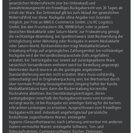
gesetzlichen Widerrufsrecht (nur bei Onlinekauf) und
Gewährleistungsrecht ein freiwilliges Rückgaberecht von 30 Tagen ab
Erhalt der Ware. Bei Onlinekauf gilt bis zum Ablauf der gesetzlichen
Widerrufsfrist nur diese. Rückgabe ohne Angabe von Gründen
möglich, per Post an MMS E-Commerce GmbH, c/o RC Logistics
GmbH, Bei den Froschäckern 300, 99098 Erfurt, oder in jedem
deutschen MediaMarkt oder Saturn-Markt; zur Fristwahrung genügt
die rechtzeitige Absendung, bei Speditionsware statt Rücksendung die
Ermöglichung einer Abholung oder Rückgabe in einem MediaMarkt
oder Saturn-Markt. Rücksendekosten trägt MediaMarktSaturn.
Erstattung erfolgt auf ursprüngliches Zahlungsmittel; bei vollständiger
Rückgabe wird die Versandkostenpauschale (falls angefallen)
erstattet, bei Teilrückgabe nur, soweit auf zurückgegebene Ware
tatsächlich Versandkosten entfielen (wird bei Bestellung angezeigt).
Mehrkosten durch teurere als die günstigste angebotene
Standardlieferung werden nicht erstattet. Ware muss vollständig,
unbeschädigt und in Originalverpackung sein; bei Wertverlust durch
über normale Prüfung hinausgehenden Umgang haftet der Kunde,
MediaMarktSaturn kann dann die Rückerstattung kürzen/die
Rücknahme ablehnen. Bei Dienstleistungsverträgen, deren
Leistungsbeginn innerhalb des Rückgabezeitraums vom Kunden
verlangt wurde, ist bei Rückgabe ein anteiliger Betrag für die bereits
erbrachten Leistungen zu erstatten. Ausgeschlossen vom freiwilligen
Rückgaberecht sind: individuell angefertigte/auf persönliche
Bedürfnisse zugeschnittene Waren; entsiegelte
Hygiene-/Gesundheitswaren; nach Lieferung untrennbar mit anderen
Gütern vermischte Waren; entsiegelte Software, Ton- und
Videoaufnahmen, Computersoftware; Bücher, Zeitungen,