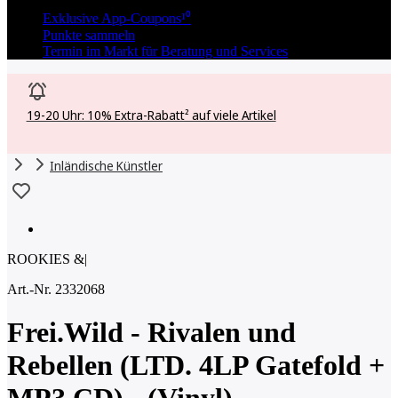
Exklusive App-Coupons¹⁰
Punkte sammeln
Termin im Markt für Beratung und Services
19-20 Uhr: 10% Extra-Rabatt² auf viele Artikel
Inländische Künstler
ROOKIES &
|
Art.-Nr. 2332068
Frei.Wild - Rivalen und
Rebellen (LTD. 4LP Gatefold +