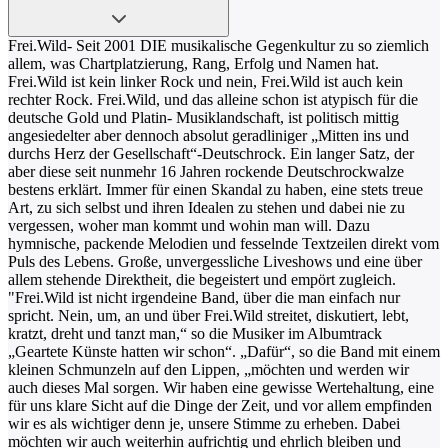
Frei.Wild- Seit 2001 DIE musikalische Gegenkultur zu so ziemlich
allem, was Chartplatzierung, Rang, Erfolg und Namen hat.
Frei.Wild ist kein linker Rock und nein, Frei.Wild ist auch kein
rechter Rock. Frei.Wild, und das alleine schon ist atypisch für die
deutsche Gold und Platin- Musiklandschaft, ist politisch mittig
angesiedelter aber dennoch absolut geradliniger „Mitten ins und
durchs Herz der Gesellschaft“-Deutschrock.
Ein langer Satz, der
aber diese seit nunmehr 16 Jahren rockende Deutschrockwalze
bestens erklärt. Immer für einen Skandal zu haben, eine stets treue
Art, zu sich selbst und ihren Idealen zu stehen und dabei nie zu
vergessen, woher man kommt und wohin man will. Dazu
hymnische, packende Melodien und fesselnde Textzeilen direkt vom
Puls des Lebens. Große, unvergessliche Liveshows und eine über
allem stehende Direktheit, die begeistert und empört zugleich.
"Frei.Wild ist nicht irgendeine Band, über die man einfach nur
spricht. Nein, um, an und über Frei.Wild streitet, diskutiert, lebt,
kratzt, dreht und tanzt man,“ so die Musiker im Albumtrack
„Geartete Künste hatten wir schon“.
„Dafür“, so die Band mit einem
kleinen Schmunzeln auf den Lippen, „möchten und werden wir
auch dieses Mal sorgen. Wir haben eine gewisse Wertehaltung, eine
für uns klare Sicht auf die Dinge der Zeit, und vor allem empfinden
wir es als wichtiger denn je, unsere Stimme zu erheben. Dabei
möchten wir auch weiterhin aufrichtig und ehrlich bleiben und