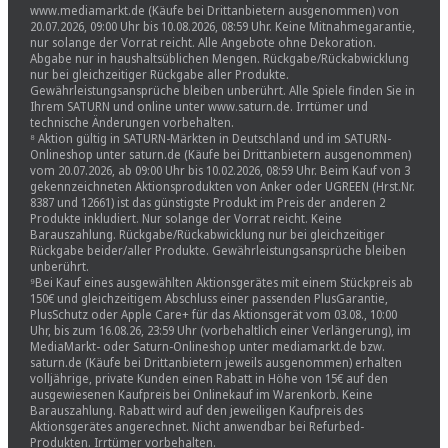
www.mediamarkt.de (Käufe bei Drittanbietern ausgenommen) von
20.07.2026, 09:00 Uhr bis 10.08.2026, 08:59 Uhr. Keine Mitnahmegarantie,
nur solange der Vorrat reicht. Alle Angebote ohne Dekoration.
Abgabe nur in haushaltsüblichen Mengen. Rückgabe/Rückabwicklung
nur bei gleichzeitiger Rückgabe aller Produkte.
Gewährleistungsansprüche bleiben unberührt. Alle Spiele finden Sie in
Ihrem SATURN und online unter www.saturn.de. Irrtümer und
technische Änderungen vorbehalten.
⁸ Aktion gültig in SATURN-Märkten in Deutschland und im SATURN-
Onlineshop unter saturn.de (Käufe bei Drittanbietern ausgenommen)
vom 20.07.2026, ab 09:00 Uhr bis 10.02.2026, 08:59 Uhr. Beim Kauf von 3
gekennzeichneten Aktionsprodukten von Anker oder UGREEN (Hrst.Nr.
8387 und 12661) ist das günstigste Produkt im Preis der anderen 2
Produkte inkludiert. Nur solange der Vorrat reicht. Keine
Barauszahlung. Rückgabe/Rückabwicklung nur bei gleichzeitiger
Rückgabe beider/aller Produkte. Gewährleistungsansprüche bleiben
unberührt.
⁹Bei Kauf eines ausgewählten Aktionsgerätes mit einem Stückpreis ab
150€ und gleichzeitigem Abschluss einer passenden PlusGarantie,
PlusSchutz oder Apple Care+ für das Aktionsgerät vom 03.08., 10:00
Uhr, bis zum 16.08.26, 23:59 Uhr (vorbehaltlich einer Verlängerung), im
MediaMarkt- oder Saturn-Onlineshop unter mediamarkt.de bzw.
saturn.de (Käufe bei Drittanbietern jeweils ausgenommen) erhalten
volljährige, private Kunden einen Rabatt in Höhe von 15€ auf den
ausgewiesenen Kaufpreis bei Onlinekauf im Warenkorb. Keine
Barauszahlung. Rabatt wird auf den jeweiligen Kaufpreis des
Aktionsgerätes angerechnet. Nicht anwendbar bei Refurbed-
Produkten. Irrtümer vorbehalten.