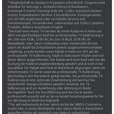
¹⁰ Mitgliedschaft im mySaturn-Programm erforderlich. Coupons nicht
einlösbar für Verträge u. Verkäufe mit/von Drittanbietern,
Download-/Content-/GamingCards und -Codes, Gutschein(-karten/-
boxen), Prepaidkarten/-Services, E-Books/Bücher, Zusatzgarantien,
von SATURN angebotene oder vermittelte Services und
Dienstleistungen, Versandkosten, Lebensmittel und Tchibo Cafissimo
Produkte. Weitere Ausschlüsse möglich.
¹¹Bei Kauf eines neuen TV-Gerätes ab einem Kaufpreis in Höhe von
300 € und gleichzeitigem Kauf der professionellen TV-Kalibrierung in
der Zeit vom 03.08., 12:00 Uhr, bis zum 16.08.26, 23:59 Uhr, im
MediaMarkt- oder Saturn-Onlineshop unter mediamarkt.de bzw.
saturn.de (Käufe bei Drittanbietern jeweils ausgenommen) erhalten
volljährige, private Kunden einen Rabatt in Höhe von 30 € auf die
professionelle TV-Kalibrierung. Käufe in stationären Filialen sind von
dieser Aktion ausgeschlossen. Der Rabatt wird beim Kauf oder bei der
Buchung der Kalibrierungsdienstleistung gewährt und ist nicht in bar
auszahlbar. Der Rabatt wird final im Warenkorb abgezogen, wenn ein
teilnehmendes TV-Gerät sowie die professionelle TV-Kalibrierung
gleichzeitig in den Warenkorb gelegt werden. Die professionelle TV-
Kalibrierung ist eine optionale Zusatzleistung und wird nur bei
tatsächlicher Inanspruchnahme gewährt. Hinweise: Die TV-
Kalibrierung wird vor Auslieferung oder Abholung im Markt
durchgeführt. Nach der Durchführung wird das Gerät wieder
professionell verpackt und an Sie versendet beziehungsweise für Sie
zur Abholung im Markt bereitgestellt.
¹² Für auf mediamarkt.de bzw. saturn.de bei der MMS E-Commerce
GmbH oder in einem MediaMarkt oder Saturn-Markt in Deutschland
gekauften Waren gilt zusätzlich zum dadurch unberührten