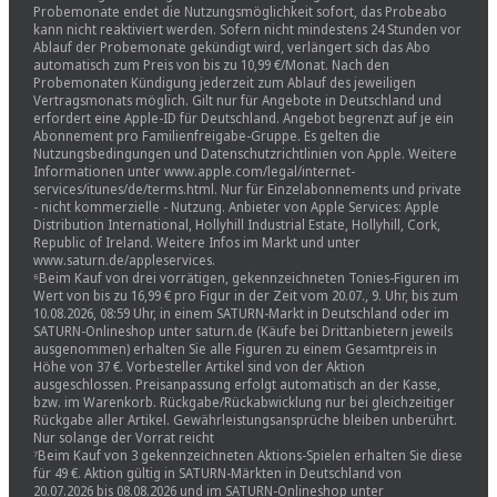
Probemonate endet die Nutzungsmöglichkeit sofort, das Probeabo
kann nicht reaktiviert werden. Sofern nicht mindestens 24 Stunden vor
Ablauf der Probemonate gekündigt wird, verlängert sich das Abo
automatisch zum Preis von bis zu 10,99 €/Monat. Nach den
Probemonaten Kündigung jederzeit zum Ablauf des jeweiligen
Vertragsmonats möglich. Gilt nur für Angebote in Deutschland und
erfordert eine Apple-ID für Deutschland. Angebot begrenzt auf je ein
Abonnement pro Familienfreigabe-Gruppe. Es gelten die
Nutzungsbedingungen und Datenschutzrichtlinien von Apple. Weitere
Informationen unter www.apple.com/legal/internet-
services/itunes/de/terms.html. Nur für Einzelabonnements und private
- nicht kommerzielle - Nutzung. Anbieter von Apple Services: Apple
Distribution International, Hollyhill Industrial Estate, Hollyhill, Cork,
Republic of Ireland. Weitere Infos im Markt und unter
www.saturn.de/appleservices.
⁶Beim Kauf von drei vorrätigen, gekennzeichneten Tonies-Figuren im
Wert von bis zu 16,99 € pro Figur in der Zeit vom 20.07., 9. Uhr, bis zum
10.08.2026, 08:59 Uhr, in einem SATURN-Markt in Deutschland oder im
SATURN-Onlineshop unter saturn.de (Käufe bei Drittanbietern jeweils
ausgenommen) erhalten Sie alle Figuren zu einem Gesamtpreis in
Höhe von 37 €. Vorbesteller Artikel sind von der Aktion
ausgeschlossen. Preisanpassung erfolgt automatisch an der Kasse,
bzw. im Warenkorb. Rückgabe/Rückabwicklung nur bei gleichzeitiger
Rückgabe aller Artikel. Gewährleistungsansprüche bleiben unberührt.
Nur solange der Vorrat reicht
⁷Beim Kauf von 3 gekennzeichneten Aktions-Spielen erhalten Sie diese
für 49 €. Aktion gültig in SATURN-Märkten in Deutschland von
20.07.2026 bis 08.08.2026 und im SATURN-Onlineshop unter