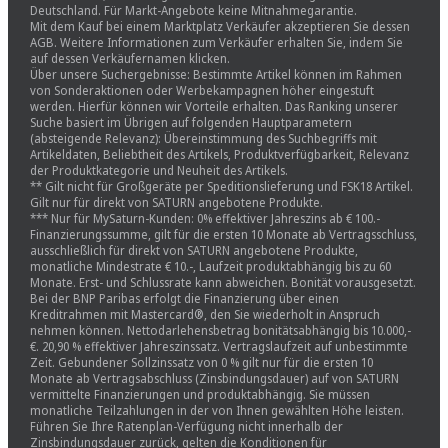
Deutschland. Für Markt-Angebote keine Mitnahmegarantie.
Mit dem Kauf bei einem Marktplatz Verkäufer akzeptieren Sie dessen
AGB. Weitere Informationen zum Verkäufer erhalten Sie, indem Sie
auf dessen Verkäufernamen klicken.
Über unsere Suchergebnisse: Bestimmte Artikel können im Rahmen
von Sonderaktionen oder Werbekampagnen höher eingestuft
werden. Hierfür können wir Vorteile erhalten. Das Ranking unserer
Suche basiert im Übrigen auf folgenden Hauptparametern
(absteigende Relevanz): Übereinstimmung des Suchbegriffs mit
Artikeldaten, Beliebtheit des Artikels, Produktverfügbarkeit, Relevanz
der Produktkategorie und Neuheit des Artikels.
** Gilt nicht für Großgeräte per Speditionslieferung und FSK18 Artikel.
Gilt nur für direkt von SATURN angebotene Produkte.
*** Nur für MySaturn-Kunden: 0% effektiver Jahreszins ab € 100.-
Finanzierungssumme, gilt für die ersten 10 Monate ab Vertragsschluss,
ausschließlich für direkt von SATURN angebotene Produkte,
monatliche Mindestrate € 10.-, Laufzeit produktabhängig bis zu 60
Monate. Erst- und Schlussrate kann abweichen. Bonität vorausgesetzt.
Bei der BNP Paribas erfolgt die Finanzierung über einen
Kreditrahmen mit Mastercard®, den Sie wiederholt in Anspruch
nehmen können. Nettodarlehensbetrag bonitätsabhängig bis 10.000,-
€. 20,90 % effektiver Jahreszinssatz. Vertragslaufzeit auf unbestimmte
Zeit. Gebundener Sollzinssatz von 0 % gilt nur für die ersten 10
Monate ab Vertragsabschluss (Zinsbindungsdauer) auf von SATURN
vermittelte Finanzierungen und produktabhängig. Sie müssen
monatliche Teilzahlungen in der von Ihnen gewählten Höhe leisten.
Führen Sie Ihre Ratenplan-Verfügung nicht innerhalb der
Zinsbindungsdauer zurück, gelten die Konditionen für