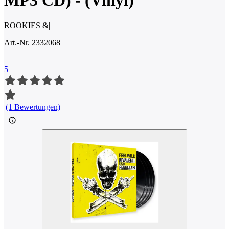
MP3 CD) - (Vinyl)
ROOKIES &
|
Art.-Nr. 2332068
|
5
|
(1 Bewertungen)