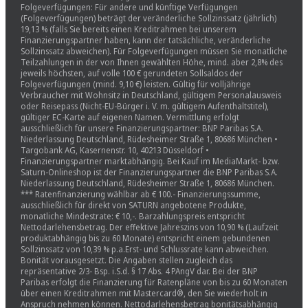
Folgeverfügungen: Für andere und künftige Verfügungen
(Folgeverfügungen) beträgt der veränderliche Sollzinssatz (jährlich)
19,13 % (falls Sie bereits einen Kreditrahmen bei unserem
Finanzierungspartner haben, kann der tatsächliche, veränderliche
Sollzinssatz abweichen). Für Folgeverfügungen müssen Sie monatliche
Teilzahlungen in der von Ihnen gewählten Höhe, mind. aber 2,8% des
jeweils höchsten, auf volle 100 € gerundeten Sollsaldos der
Folgeverfügungen (mind. 9,10 €) leisten. Gültig für volljährige
Verbraucher mit Wohnsitz in Deutschland, gültigem Personalausweis
oder Reisepass (Nicht-EU-Bürger i. V. m. gültigem Aufenthaltstitel),
gültiger EC-Karte auf eigenen Namen. Vermittlung erfolgt
ausschließlich für unsere Finanzierungspartner: BNP Paribas S.A.
Niederlassung Deutschland, Rüdesheimer Straße 1, 80686 München •
Targobank AG, Kasernenstr. 10, 40213 Düsseldorf •
Finanzierungspartner marktabhängig. Bei Kauf im MediaMarkt- bzw.
Saturn-Onlineshop ist der Finanzierungspartner die BNP Paribas S.A.
Niederlassung Deutschland, Rüdesheimer Straße 1, 80686 München.
*** Ratenfinanzierung wählbar ab € 100.- Finanzierungssumme,
ausschließlich für direkt von SATURN angebotene Produkte,
monatliche Mindestrate: € 10,-. Barzahlungspreis entspricht
Nettodarlehensbetrag. Der effektive Jahreszins von 10,90 % (Laufzeit
produktabhängig bis zu 60 Monate) entspricht einem gebundenen
Sollzinssatz von 10,39 % p.a.Erst- und Schlussrate kann abweichen.
Bonität vorausgesetzt. Die Angaben stellen zugleich das
repräsentative 2/3- Bsp. i.S.d. § 17 Abs. 4 PAngV dar. Bei der BNP
Paribas erfolgt die Finanzierung für Ratenpläne von bis zu 60 Monaten
über einen Kreditrahmen mit Mastercard®, den Sie wiederholt in
Anspruch nehmen können. Nettodarlehensbetrag bonitätsabhängig