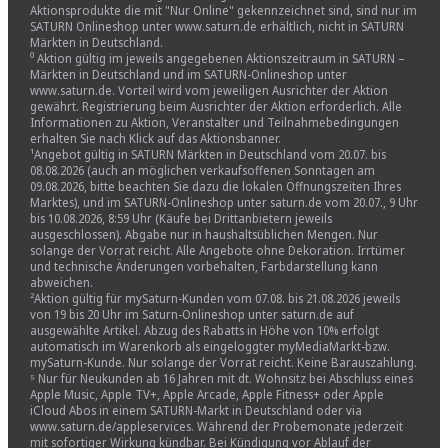
Aktionsprodukte die mit "Nur Online" gekennzeichnet sind, sind nur im
SATURN Onlineshop unter www.saturn.de erhältlich, nicht in SATURN
Märkten in Deutschland.
⁰ Aktion gültig im jeweils angegebenen Aktionszeitraum in SATURN –
Märkten in Deutschland und im SATURN-Onlineshop unter
www.saturn.de. Vorteil wird vom jeweiligen Ausrichter der Aktion
gewährt. Registrierung beim Ausrichter der Aktion erforderlich. Alle
Informationen zu Aktion, Veranstalter und Teilnahmebedingungen
erhalten Sie nach Klick auf das Aktionsbanner.
¹Angebot gültig in SATURN Märkten in Deutschland vom 20.07. bis
08.08.2026 (auch an möglichen verkaufsoffenen Sonntagen am
09.08.2026, bitte beachten Sie dazu die lokalen Öffnungszeiten Ihres
Marktes), und im SATURN-Onlineshop unter saturn.de vom 20.07., 9 Uhr
bis 10.08.2026, 8:59 Uhr (Käufe bei Drittanbietern jeweils
ausgeschlossen). Abgabe nur in haushaltsüblichen Mengen. Nur
solange der Vorrat reicht. Alle Angebote ohne Dekoration. Irrtümer
und technische Änderungen vorbehalten, Farbdarstellung kann
abweichen.
²Aktion gültig für mySaturn-Kunden vom 07.08. bis 21.08.2026 jeweils
von 19 bis 20 Uhr im Saturn-Onlineshop unter saturn.de auf
ausgewählte Artikel. Abzug des Rabatts in Höhe von 10% erfolgt
automatisch im Warenkorb als eingeloggter myMediaMarkt-bzw.
mySaturn-Kunde. Nur solange der Vorrat reicht. Keine Barauszahlung.
⁵ Nur für Neukunden ab 16 Jahren mit dt. Wohnsitz bei Abschluss eines
Apple Music, Apple TV+, Apple Arcade, Apple Fitness+ oder Apple
iCloud Abos in einem SATURN-Markt in Deutschland oder via
www.saturn.de/appleservices. Während der Probemonate jederzeit
mit sofortiger Wirkung kündbar. Bei Kündigung vor Ablauf der