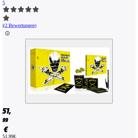
5
|
(2 Bewertungen)
51,
99
€
51,99€