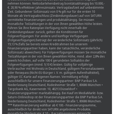
nehmen können. Nettodarlehensbetrag bonitätsabhängig bis 10.000,-
€. 20,90 % effektiver Jahreszinssatz. Vertragslaufzeit auf unbestimmte
Zeit. Gebundener Sollzinssatz von 0 % gilt nur für die ersten 10
Monate ab Vertragsabschluss (Zinsbindungsdauer) auf von SATURN
vermittelte Finanzierungen und produktabhängig. Sie müssen
monatliche Teilzahlungen in der von Ihnen gewählten Höhe leisten.
Führen Sie Ihre Ratenplan-Verfügung nicht innerhalb der
Zinsbindungsdauer zurück, gelten die Konditionen für
Folgeverfügungen: Für andere und künftige Verfügungen
(Folgeverfügungen) beträgt der veränderliche Sollzinssatz (jährlich)
19,13 % (falls Sie bereits einen Kreditrahmen bei unserem
Finanzierungspartner haben, kann der tatsächliche, veränderliche
Sollzinssatz abweichen). Für Folgeverfügungen müssen Sie monatliche
Teilzahlungen in der von Ihnen gewählten Höhe, mind. aber 2,8% des
jeweils höchsten, auf volle 100 € gerundeten Sollsaldos der
Folgeverfügungen (mind. 9,10 €) leisten. Gültig für volljährige
Verbraucher mit Wohnsitz in Deutschland, gültigem Personalausweis
oder Reisepass (Nicht-EU-Bürger i. V. m. gültigem Aufenthaltstitel),
gültiger EC-Karte auf eigenen Namen. Vermittlung erfolgt
ausschließlich für unsere Finanzierungspartner: BNP Paribas S.A.
Niederlassung Deutschland, Rüdesheimer Straße 1, 80686 München •
Targobank AG, Kasernenstr. 10, 40213 Düsseldorf •
Finanzierungspartner marktabhängig. Bei Kauf im MediaMarkt- bzw.
Saturn-Onlineshop ist der Finanzierungspartner die BNP Paribas S.A.
Niederlassung Deutschland, Rüdesheimer Straße 1, 80686 München.
*** Ratenfinanzierung wählbar ab € 100.- Finanzierungssumme,
ausschließlich für direkt von SATURN angebotene Produkte,
monatliche Mindestrate: € 10,-. Barzahlungspreis entspricht