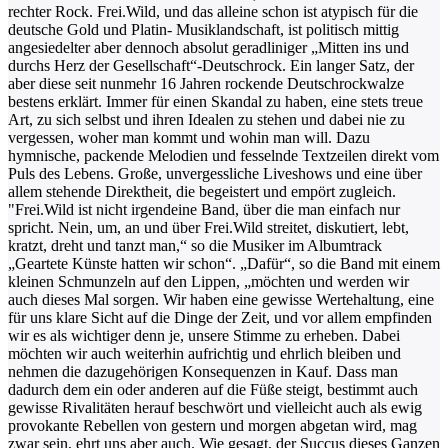
rechter Rock. Frei.Wild, und das alleine schon ist atypisch für die
deutsche Gold und Platin- Musiklandschaft, ist politisch mittig
angesiedelter aber dennoch absolut geradliniger „Mitten ins und
durchs Herz der Gesellschaft“-Deutschrock.
Ein langer Satz, der
aber diese seit nunmehr 16 Jahren rockende Deutschrockwalze
bestens erklärt. Immer für einen Skandal zu haben, eine stets treue
Art, zu sich selbst und ihren Idealen zu stehen und dabei nie zu
vergessen, woher man kommt und wohin man will. Dazu
hymnische, packende Melodien und fesselnde Textzeilen direkt vom
Puls des Lebens. Große, unvergessliche Liveshows und eine über
allem stehende Direktheit, die begeistert und empört zugleich.
"Frei.Wild ist nicht irgendeine Band, über die man einfach nur
spricht. Nein, um, an und über Frei.Wild streitet, diskutiert, lebt,
kratzt, dreht und tanzt man,“ so die Musiker im Albumtrack
„Geartete Künste hatten wir schon“.
„Dafür“, so die Band mit einem
kleinen Schmunzeln auf den Lippen, „möchten und werden wir
auch dieses Mal sorgen. Wir haben eine gewisse Wertehaltung, eine
für uns klare Sicht auf die Dinge der Zeit, und vor allem empfinden
wir es als wichtiger denn je, unsere Stimme zu erheben. Dabei
möchten wir auch weiterhin aufrichtig und ehrlich bleiben und
nehmen die dazugehörigen Konsequenzen in Kauf. Dass man
dadurch dem ein oder anderen auf die Füße steigt, bestimmt auch
gewisse Rivalitäten herauf beschwört und vielleicht auch als ewig
provokante Rebellen von gestern und morgen abgetan wird, mag
zwar sein, ehrt uns aber auch. Wie gesagt, der Succus dieses Ganzen