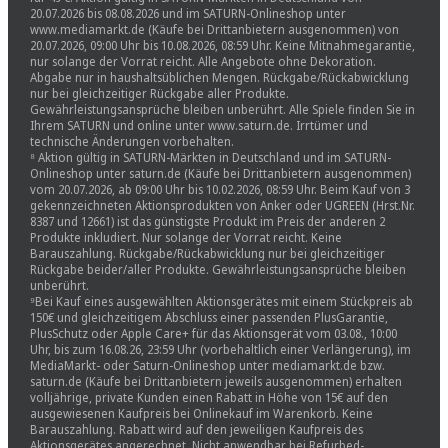
20.07.2026 bis 08.08.2026 und im SATURN-Onlineshop unter
www.mediamarkt.de (Käufe bei Drittanbietern ausgenommen) von
20.07.2026, 09:00 Uhr bis 10.08.2026, 08:59 Uhr. Keine Mitnahmegarantie,
nur solange der Vorrat reicht. Alle Angebote ohne Dekoration.
Abgabe nur in haushaltsüblichen Mengen. Rückgabe/Rückabwicklung
nur bei gleichzeitiger Rückgabe aller Produkte.
Gewährleistungsansprüche bleiben unberührt. Alle Spiele finden Sie in
Ihrem SATURN und online unter www.saturn.de. Irrtümer und
technische Änderungen vorbehalten.
⁸ Aktion gültig in SATURN-Märkten in Deutschland und im SATURN-
Onlineshop unter saturn.de (Käufe bei Drittanbietern ausgenommen)
vom 20.07.2026, ab 09:00 Uhr bis 10.02.2026, 08:59 Uhr. Beim Kauf von 3
gekennzeichneten Aktionsprodukten von Anker oder UGREEN (Hrst.Nr.
8387 und 12661) ist das günstigste Produkt im Preis der anderen 2
Produkte inkludiert. Nur solange der Vorrat reicht. Keine
Barauszahlung. Rückgabe/Rückabwicklung nur bei gleichzeitiger
Rückgabe beider/aller Produkte. Gewährleistungsansprüche bleiben
unberührt.
⁹Bei Kauf eines ausgewählten Aktionsgerätes mit einem Stückpreis ab
150€ und gleichzeitigem Abschluss einer passenden PlusGarantie,
PlusSchutz oder Apple Care+ für das Aktionsgerät vom 03.08., 10:00
Uhr, bis zum 16.08.26, 23:59 Uhr (vorbehaltlich einer Verlängerung), im
MediaMarkt- oder Saturn-Onlineshop unter mediamarkt.de bzw.
saturn.de (Käufe bei Drittanbietern jeweils ausgenommen) erhalten
volljährige, private Kunden einen Rabatt in Höhe von 15€ auf den
ausgewiesenen Kaufpreis bei Onlinekauf im Warenkorb. Keine
Barauszahlung. Rabatt wird auf den jeweiligen Kaufpreis des
Aktionsgerätes angerechnet. Nicht anwendbar bei Refurbed-