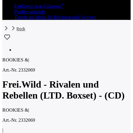
Exklusive App-Coupons¹⁰
Punkte sammeln
Termin im Markt für Beratung und Services
Rock
ROOKIES &
|
Art.-Nr. 2332069
Frei.Wild - Rivalen und
Rebellen (LTD. Boxset) - (CD)
ROOKIES &
|
Art.-Nr. 2332069
|