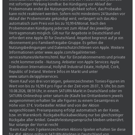
mit sofortiger Wirkung kündbar. Bei Kündigung vor Ablauf der
Probemonate endet die Nutzungsmöglichkeit sofort, das Probeabo
kann nicht reaktiviert werden. Sofern nicht mindestens 24 Stunden vor
Ablauf der Probemonate gekündigt wird, verlängert sich das Abo
automatisch zum Preis von bis zu 10,99 €/Monat. Nach den
Probemonaten Kündigung jederzeit zum Ablauf des jeweiligen
Vertragsmonats möglich. Gilt nur für Angebote in Deutschland und
erfordert eine Apple-ID für Deutschland. Angebot begrenzt auf je ein
Abonnement pro Familienfreigabe-Gruppe. Es gelten die
Nutzungsbedingungen und Datenschutzrichtlinien von Apple. Weitere
Informationen unter www.apple.com/legal/internet-
services/itunes/de/terms.html. Nur für Einzelabonnements und private
- nicht kommerzielle - Nutzung. Anbieter von Apple Services: Apple
Distribution International, Hollyhill Industrial Estate, Hollyhill, Cork,
Republic of Ireland. Weitere Infos im Markt und unter
www.saturn.de/appleservices.
⁶Beim Kauf von drei vorrätigen, gekennzeichneten Tonies-Figuren im
Wert von bis zu 16,99 € pro Figur in der Zeit vom 20.07., 9. Uhr, bis zum
10.08.2026, 08:59 Uhr, in einem SATURN-Markt in Deutschland oder im
SATURN-Onlineshop unter saturn.de (Käufe bei Drittanbietern jeweils
ausgenommen) erhalten Sie alle Figuren zu einem Gesamtpreis in
Höhe von 37 €. Vorbesteller Artikel sind von der Aktion
ausgeschlossen. Preisanpassung erfolgt automatisch an der Kasse,
bzw. im Warenkorb. Rückgabe/Rückabwicklung nur bei gleichzeitiger
Rückgabe aller Artikel. Gewährleistungsansprüche bleiben unberührt.
Nur solange der Vorrat reicht
⁷Beim Kauf von 3 gekennzeichneten Aktions-Spielen erhalten Sie diese
für 49 €. Aktion gültig in SATURN-Märkten in Deutschland von