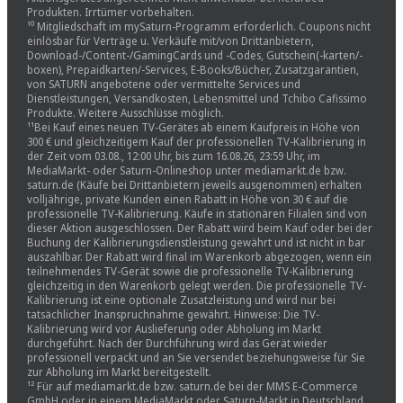
Produkten. Irrtümer vorbehalten.
¹⁰ Mitgliedschaft im mySaturn-Programm erforderlich. Coupons nicht
einlösbar für Verträge u. Verkäufe mit/von Drittanbietern,
Download-/Content-/GamingCards und -Codes, Gutschein(-karten/-
boxen), Prepaidkarten/-Services, E-Books/Bücher, Zusatzgarantien,
von SATURN angebotene oder vermittelte Services und
Dienstleistungen, Versandkosten, Lebensmittel und Tchibo Cafissimo
Produkte. Weitere Ausschlüsse möglich.
¹¹Bei Kauf eines neuen TV-Gerätes ab einem Kaufpreis in Höhe von
300 € und gleichzeitigem Kauf der professionellen TV-Kalibrierung in
der Zeit vom 03.08., 12:00 Uhr, bis zum 16.08.26, 23:59 Uhr, im
MediaMarkt- oder Saturn-Onlineshop unter mediamarkt.de bzw.
saturn.de (Käufe bei Drittanbietern jeweils ausgenommen) erhalten
volljährige, private Kunden einen Rabatt in Höhe von 30 € auf die
professionelle TV-Kalibrierung. Käufe in stationären Filialen sind von
dieser Aktion ausgeschlossen. Der Rabatt wird beim Kauf oder bei der
Buchung der Kalibrierungsdienstleistung gewährt und ist nicht in bar
auszahlbar. Der Rabatt wird final im Warenkorb abgezogen, wenn ein
teilnehmendes TV-Gerät sowie die professionelle TV-Kalibrierung
gleichzeitig in den Warenkorb gelegt werden. Die professionelle TV-
Kalibrierung ist eine optionale Zusatzleistung und wird nur bei
tatsächlicher Inanspruchnahme gewährt. Hinweise: Die TV-
Kalibrierung wird vor Auslieferung oder Abholung im Markt
durchgeführt. Nach der Durchführung wird das Gerät wieder
professionell verpackt und an Sie versendet beziehungsweise für Sie
zur Abholung im Markt bereitgestellt.
¹² Für auf mediamarkt.de bzw. saturn.de bei der MMS E-Commerce
GmbH oder in einem MediaMarkt oder Saturn-Markt in Deutschland