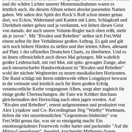
und die wilden Lichter unserer Momentaufnahmen waren es
letztlich auch, die diesem Album seinen absolut passenden Namen
gaben. Wir sahen den Spirit des Rock‘n Roll schon immer genau
dort, wo Ecken, Widerstand und Kanten mit Lärm, Schlagkraft und
Direktheit einher gehen und ja verdammt, wir lieben diesen Geist
von damals, der auch unsere Volume-Regler nach oben reißt, mehr
als je zuvor.“.
Mit "Rivalen und Rebellen“ stellen sich Frei.Wild
einem selbst für ihre Verhältnisse großen Auftrag. Es galt und gilt
sich noch höhere Hürden zu stellen und ihre letzten Alben, allesamt
auf Platz 1 der offiziellen Deutschen Charts, zu überbieten. Und es
ist ihnen offensichtlich auch dieses Mal gelungen. Mit wahrlich
großer Leidenschaft, mit viel Mut, mit spitz- gewagter Zunge, aber
auch messerscharfer Handwerkskunst ist "Rivalen und Rebellen“
wohl der nächste Wegbereiter zu neuen musikalischen Horizonten.
Die Band schlägt mit ihrem mittlerweile elften Longplayer bewusst
in die vertraute und letztlich auch für ihren großen Erfolg
verantwortliche Kerbe vergangener Alben, sorgt aber zugleich für
einige große Überraschungen, die Fans wie Kritiker durchaus
gleichermaßen den Herzschlag nach oben jagen werden.
Auf
"Rivalen und Rebellen“, erneut aufgenommen und produziert von
Alex Lysjakow und Co- Recordingman Jörg "Warthy“ Wartmann,
liefern die vier unzertrennlichen "Gegenstrom-Südtiroler" von
Frei.Wild genau das, was sie so einzigartig macht: Ein
emotionsgeladenes Feuerwerk voller harter und packender "Auf die
Mütze-Gassenhauer“, fesselnd- krachender Midtempo-Songs,