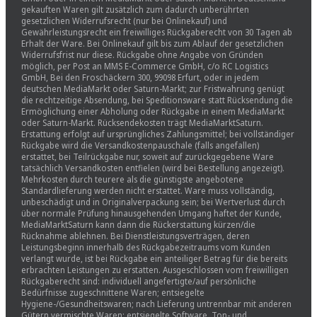
gekauften Waren gilt zusätzlich zum dadurch unberührten
gesetzlichen Widerrufsrecht (nur bei Onlinekauf) und
Gewährleistungsrecht ein freiwilliges Rückgaberecht von 30 Tagen ab
Erhalt der Ware. Bei Onlinekauf gilt bis zum Ablauf der gesetzlichen
Widerrufsfrist nur diese. Rückgabe ohne Angabe von Gründen
möglich, per Post an MMS E-Commerce GmbH, c/o RC Logistics
GmbH, Bei den Froschäckern 300, 99098 Erfurt, oder in jedem
deutschen MediaMarkt oder Saturn-Markt; zur Fristwahrung genügt
die rechtzeitige Absendung, bei Speditionsware statt Rücksendung die
Ermöglichung einer Abholung oder Rückgabe in einem MediaMarkt
oder Saturn-Markt. Rücksendekosten trägt MediaMarktSaturn.
Erstattung erfolgt auf ursprüngliches Zahlungsmittel; bei vollständiger
Rückgabe wird die Versandkostenpauschale (falls angefallen)
erstattet, bei Teilrückgabe nur, soweit auf zurückgegebene Ware
tatsächlich Versandkosten entfielen (wird bei Bestellung angezeigt).
Mehrkosten durch teurere als die günstigste angebotene
Standardlieferung werden nicht erstattet. Ware muss vollständig,
unbeschädigt und in Originalverpackung sein; bei Wertverlust durch
über normale Prüfung hinausgehenden Umgang haftet der Kunde,
MediaMarktSaturn kann dann die Rückerstattung kürzen/die
Rücknahme ablehnen. Bei Dienstleistungsverträgen, deren
Leistungsbeginn innerhalb des Rückgabezeitraums vom Kunden
verlangt wurde, ist bei Rückgabe ein anteiliger Betrag für die bereits
erbrachten Leistungen zu erstatten. Ausgeschlossen vom freiwilligen
Rückgaberecht sind: individuell angefertigte/auf persönliche
Bedürfnisse zugeschnittene Waren; entsiegelte
Hygiene-/Gesundheitswaren; nach Lieferung untrennbar mit anderen
Gütern vermischte Waren; entsiegelte Software, Ton- und