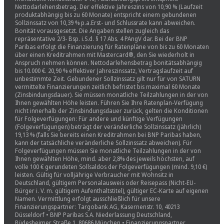
Nettodarlehensbetrag. Der effektive Jahreszins von 10,90 % (Laufzeit
produktabhängig bis zu 60 Monate) entspricht einem gebundenen
Sollzinssatz von 10,39 % p.a.Erst- und Schlussrate kann abweichen.
Bonität vorausgesetzt. Die Angaben stellen zugleich das
repräsentative 2/3- Bsp. i.S.d. § 17 Abs. 4 PAngV dar. Bei der BNP
Paribas erfolgt die Finanzierung für Ratenpläne von bis zu 60 Monaten
über einen Kreditrahmen mit Mastercard®, den Sie wiederholt in
Anspruch nehmen können. Nettodarlehensbetrag bonitätsabhängig
bis 10.000 €. 20,90 % effektiver Jahreszinssatz, Vertragslaufzeit auf
unbestimmte Zeit. Gebundener Sollzinssatz gilt nur für von SATURN
vermittelte Finanzierungen zeitlich befristet bis maximal 60 Monate
(Zinsbindungsdauer). Sie müssen monatliche Teilzahlungen in der von
Ihnen gewählten Höhe leisten. Führen Sie Ihre Ratenplan-Verfügung
nicht innerhalb der Zinsbindungsdauer zurück, gelten die Konditionen
für Folgeverfügungen: Für andere und künftige Verfügungen
(Folgeverfügungen) beträgt der veränderliche Sollzinssatz (jährlich)
19,13 % (falls Sie bereits einen Kreditrahmen bei BNP Paribas haben,
kann der tatsächliche veränderliche Sollzinssatz abweichen). Für
Folgeverfügungen müssen Sie monatliche Teilzahlungen in der von
Ihnen gewählten Höhe, mind. aber 2,8% des jeweils höchsten, auf
volle 100 € gerundeten Sollsaldos der Folgeverfügungen (mind. 9,10 €)
leisten. Gültig für volljährige Verbraucher mit Wohnsitz in
Deutschland, gültigem Personalausweis oder Reisepass (Nicht-EU-
Bürger i. V. m. gültigem Aufenthaltstitel), gültiger EC-Karte auf eigenen
Namen. Vermittlung erfolgt ausschließlich für unsere
Finanzierungspartner: Targobank AG, Kasernenstr. 10, 40213
Düsseldorf • BNP Paribas S.A. Niederlassung Deutschland,
Rüdesheimer Straße 1, 80686 München • Finanzierungspartner