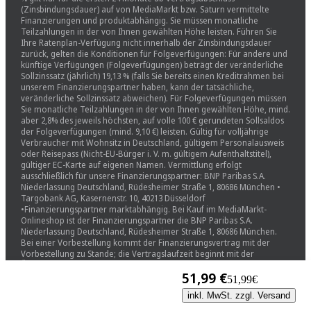
(Zinsbindungsdauer) auf von MediaMarkt bzw. Saturn vermittelte
Finanzierungen und produktabhängig. Sie müssen monatliche
Teilzahlungen in der von Ihnen gewählten Höhe leisten. Führen Sie
Ihre Ratenplan-Verfügung nicht innerhalb der Zinsbindungsdauer
zurück, gelten die Konditionen für Folgeverfügungen: Für andere und
künftige Verfügungen (Folgeverfügungen) beträgt der veränderliche
Sollzinssatz (jährlich) 19,13 % (falls Sie bereits einen Kreditrahmen bei
unserem Finanzierungspartner haben, kann der tatsächliche,
veränderliche Sollzinssatz abweichen). Für Folgeverfügungen müssen
Sie monatliche Teilzahlungen in der von Ihnen gewählten Höhe, mind.
aber 2,8% des jeweils höchsten, auf volle 100 € gerundeten Sollsaldos
der Folgeverfügungen (mind. 9,10 €) leisten. Gültig für volljährige
Verbraucher mit Wohnsitz in Deutschland, gültigem Personalausweis
oder Reisepass (Nicht-EU-Bürger i. V. m. gültigem Aufenthaltstitel),
gültiger EC-Karte auf eigenen Namen. Vermittlung erfolgt
ausschließlich für unsere Finanzierungspartner: BNP Paribas S.A.
Niederlassung Deutschland, Rüdesheimer Straße 1, 80686 München •
Targobank AG, Kasernenstr. 10, 40213 Düsseldorf
•Finanzierungspartner marktabhängig. Bei Kauf im MediaMarkt-
Onlineshop ist der Finanzierungspartner die BNP Paribas S.A.
Niederlassung Deutschland, Rüdesheimer Straße 1, 80686 München.
Bei einer Vorbestellung kommt der Finanzierungsvertrag mit der
Vorbestellung zu Stande; die Vertragslaufzeit beginnt mit der
Übergabe der Ware an den Versanddienstleister. Gesetzliche
51,99 €
Widerrufsrechte bleiben unberührt.
51,99€
¹⁵Aktion gültig bei verbindlicher Vorbestellung eines Samsung Galaxy
inkl. MwSt. zzgl. Versand
Z Fold8, Galaxy Z Fold8 Ultra oder Galaxy Z Flip8 in der Zeit vom
22.07., 15 Uhr, bis zum 06.08.2026, 23:59 Uhr, im MediaMarkt- oder