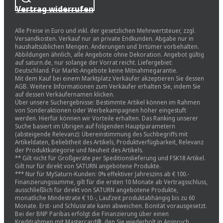
Vertrag widerrufen
Alle Preise in Euro und inkl. der gesetzlichen Mehrwertsteuer, zzgl.
Versandkosten. Verkauf nur an private Endkunden. Abgabe nur in
haushaltsüblichen Mengen. Änderungen und Irrtümer vorbehalten.
Abbildungen ähnlich, alle Angebote ohne Dekoration. Angebot gültig
auf saturn.de, nur solange der Vorrat reicht. Liefergebiet:
Deutschland. Für Markt-Angebote keine Mitnahmegarantie.
Mit dem Kauf bei einem Marktplatz Verkäufer akzeptieren Sie dessen
AGB. Weitere Informationen zum Verkäufer erhalten Sie, indem Sie
auf dessen Verkäufernamen klicken.
Über unsere Suchergebnisse: Bestimmte Artikel können im Rahmen
von Sonderaktionen oder Werbekampagnen höher eingestuft
werden. Hierfür können wir Vorteile erhalten. Das Ranking unserer
Suche basiert im Übrigen auf folgenden Hauptparametern
(absteigende Relevanz): Übereinstimmung des Suchbegriffs mit
Artikeldaten, Beliebtheit des Artikels, Produktverfügbarkeit, Relevanz
der Produktkategorie und Neuheit des Artikels.
** Gilt nicht für Großgeräte per Speditionslieferung und FSK18 Artikel.
Gilt nur für direkt von SATURN angebotene Produkte.
*** Nur für MySaturn-Kunden: 0% effektiver Jahreszins ab € 100.-
Finanzierungssumme, gilt für die ersten 10 Monate ab Vertragsschluss,
ausschließlich für direkt von SATURN angebotene Produkte,
monatliche Mindestrate € 10.-, Laufzeit produktabhängig bis zu 60
Monate. Erst- und Schlussrate kann abweichen. Bonität vorausgesetzt.
Bei der BNP Paribas erfolgt die Finanzierung über einen
Kreditrahmen mit Mastercard®, den Sie wiederholt in Anspruch