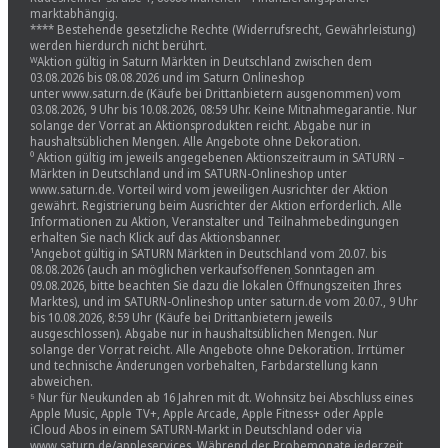
marktabhängig.
**** Bestehende gesetzliche Rechte (Widerrufsrecht, Gewährleistung)
werden hierdurch nicht berührt.
ᵂAktion gültig in Saturn Märkten in Deutschland zwischen dem
03.08.2026 bis 08.08.2026 und im Saturn Onlineshop
unter www.saturn.de (Käufe bei Drittanbietern ausgenommen) vom
03.08.2026, 9 Uhr bis 10.08.2026, 08:59 Uhr. Keine Mitnahmegarantie. Nur
solange der Vorrat an Aktionsprodukten reicht. Abgabe nur in
haushaltsüblichen Mengen. Alle Angebote ohne Dekoration.
⁰ Aktion gültig im jeweils angegebenen Aktionszeitraum in SATURN –
Märkten in Deutschland und im SATURN-Onlineshop unter
www.saturn.de. Vorteil wird vom jeweiligen Ausrichter der Aktion
gewährt. Registrierung beim Ausrichter der Aktion erforderlich. Alle
Informationen zu Aktion, Veranstalter und Teilnahmebedingungen
erhalten Sie nach Klick auf das Aktionsbanner.
¹Angebot gültig in SATURN Märkten in Deutschland vom 20.07. bis
08.08.2026 (auch an möglichen verkaufsoffenen Sonntagen am
09.08.2026, bitte beachten Sie dazu die lokalen Öffnungszeiten Ihres
Marktes), und im SATURN-Onlineshop unter saturn.de vom 20.07., 9 Uhr
bis 10.08.2026, 8:59 Uhr (Käufe bei Drittanbietern jeweils
ausgeschlossen). Abgabe nur in haushaltsüblichen Mengen. Nur
solange der Vorrat reicht. Alle Angebote ohne Dekoration. Irrtümer
und technische Änderungen vorbehalten, Farbdarstellung kann
abweichen.
⁵ Nur für Neukunden ab 16 Jahren mit dt. Wohnsitz bei Abschluss eines
Apple Music, Apple TV+, Apple Arcade, Apple Fitness+ oder Apple
iCloud Abos in einem SATURN-Markt in Deutschland oder via
www.saturn.de/appleservices. Während der Probemonate jederzeit