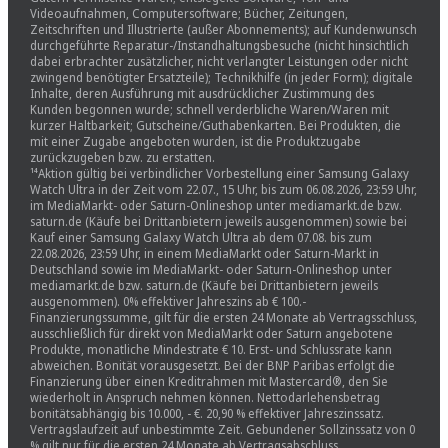
Videoaufnahmen, Computersoftware; Bücher, Zeitungen,
Zeitschriften und Illustrierte (außer Abonnements); auf Kundenwunsch
durchgeführte Reparatur-/Instandhaltungsbesuche (nicht hinsichtlich
dabei erbrachter zusätzlicher, nicht verlangter Leistungen oder nicht
zwingend benötigter Ersatzteile); Technikhilfe (in jeder Form); digitale
Inhalte, deren Ausführung mit ausdrücklicher Zustimmung des
Kunden begonnen wurde; schnell verderbliche Waren/Waren mit
kurzer Haltbarkeit; Gutscheine/Guthabenkarten. Bei Produkten, die
mit einer Zugabe angeboten wurden, ist die Produktzugabe
zurückzugeben bzw. zu erstatten.
¹⁴Aktion gültig bei verbindlicher Vorbestellung einer Samsung Galaxy
Watch Ultra in der Zeit vom 22.07., 15 Uhr, bis zum 06.08.2026, 23:59 Uhr,
im MediaMarkt- oder Saturn-Onlineshop unter mediamarkt.de bzw.
saturn.de (Käufe bei Drittanbietern jeweils ausgenommen) sowie bei
Kauf einer Samsung Galaxy Watch Ultra ab dem 07.08. bis zum
22.08.2026, 23:59 Uhr, in einem MediaMarkt oder Saturn-Markt in
Deutschland sowie im MediaMarkt- oder Saturn-Onlineshop unter
mediamarkt.de bzw. saturn.de (Käufe bei Drittanbietern jeweils
ausgenommen). 0% effektiver Jahreszins ab € 100.-
Finanzierungssumme, gilt für die ersten 24 Monate ab Vertragsschluss,
ausschließlich für direkt von MediaMarkt oder Saturn angebotene
Produkte, monatliche Mindestrate € 10. Erst- und Schlussrate kann
abweichen. Bonität vorausgesetzt. Bei der BNP Paribas erfolgt die
Finanzierung über einen Kreditrahmen mit Mastercard®, den Sie
wiederholt in Anspruch nehmen können. Nettodarlehensbetrag
bonitätsabhängig bis 10.000, - €. 20,90 % effektiver Jahreszinssatz.
Vertragslaufzeit auf unbestimmte Zeit. Gebundener Sollzinssatz von 0
% gilt nur für die ersten 24 Monate ab Vertragsabschluss