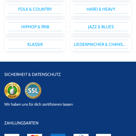
FOLK & COUNTRY
HARD & HEAVY
HIPHOP & RNB
JAZZ & BLUES
KLASSIK
LIEDERMACHER & CHANSON
SICHERHEIT & DATENSCHUTZ
eKomi
SSL
Wir haben uns für dich zertifizieren lassen
Datensicherheit
ZAHLUNGSARTEN