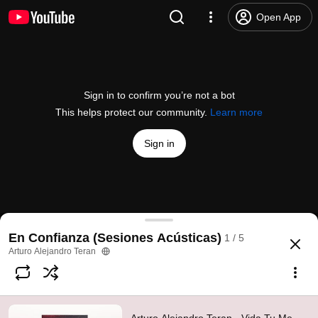
Open App
Sign in to confirm you’re not a bot
This helps protect our community.
Learn more
Sign in
Arturo Alejandro Teran - Vida Tu Me Das (Acoustic
En Confianza (Sesiones Acústicas)
1 / 5
@
ArturoAlejandroVEVO
36 likes
2.2K views
10 years ago
more
Arturo Alejandro Teran
Subscribe
Comments
2