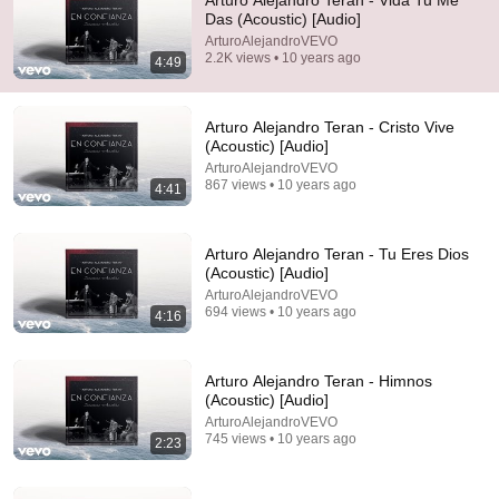
Arturo Alejandro Teran - Vida Tu Me
Das (Acoustic) [Audio]
Comment...
ArturoAlejandroVEVO
2.2K views • 10 years ago
4:49
Arturo Alejandro Teran - Cristo Vive
(Acoustic) [Audio]
ArturoAlejandroVEVO
867 views • 10 years ago
4:41
Arturo Alejandro Teran - Tu Eres Dios
(Acoustic) [Audio]
ArturoAlejandroVEVO
694 views • 10 years ago
4:16
3:47
Arturo Alejandro Teran - El Milagro (Audio)
Arturo Alejandro Teran - Himnos
ArturoAlejandroVEVO
(Acoustic) [Audio]
•
3.4K views
ArturoAlejandroVEVO
745 views • 10 years ago
2:23