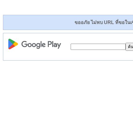
ขออภัย ไม่พบ URL ที่ขอในเซิ