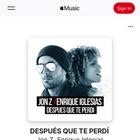
Sign In
Search
Home
New
Install Apple Music
Radio
DESPUÉS QUE TE PERDÍ
Jon Z
,
Enrique Iglesias