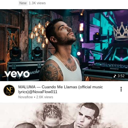
New
1.3K views
3:52
MALUMA — Cuando Me Llamas (official music
lyrics)@NovaFlow011
Novaflow
•
2.6K views