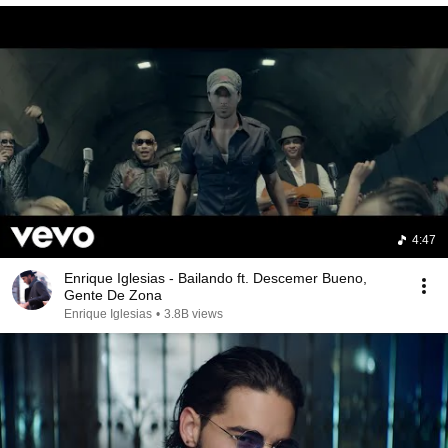
4:47
Enrique Iglesias - Bailando ft. Descemer Bueno,
Gente De Zona
Enrique Iglesias
•
3.8B views