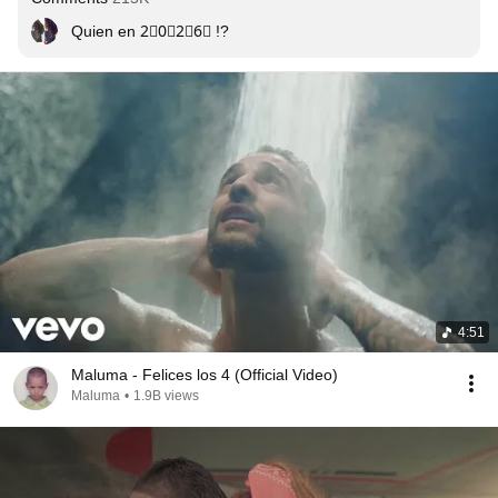
Quien en 2⃣0⃣2⃣6⃣ !?
4:51
Maluma - Felices los 4 (Official Video)
Maluma
•
1.9B views