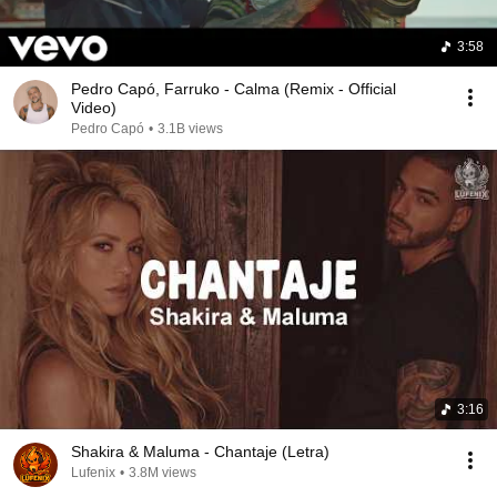
3:58
Pedro Capó, Farruko - Calma (Remix - Official
Video)
Pedro Capó
•
3.1B views
3:16
Shakira & Maluma - Chantaje (Letra)
Lufenix
•
3.8M views