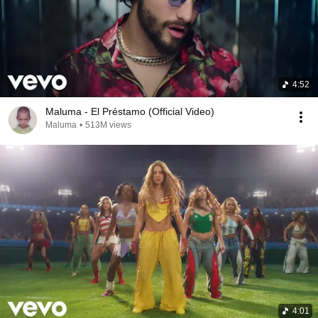
4:52
Maluma - El Préstamo (Official Video)
Maluma
•
513M views
4:01