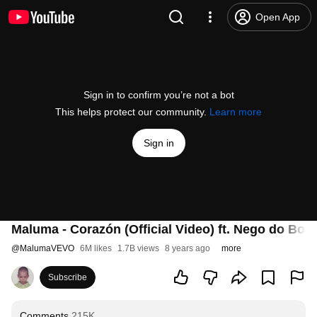
Open App
Sign in to confirm you’re not a bot
This helps protect our community.
Learn more
Sign in
Maluma - Corazón (Official Video) ft. Nego do Bore
@
MalumaVEVO
6M likes
1.7B views
8 years ago
more
Subscribe
Comments
215K